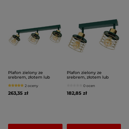
Plafon zielony ze
Plafon zielony ze
srebrem, złotem lub
srebrem, złotem lub
miedzią 3 Maya 3123-GG
miedzią 2 Maya 3127-GG
2 oceny
0 ocen
na przegubach
na przegubach
263,35 zł
182,85 zł