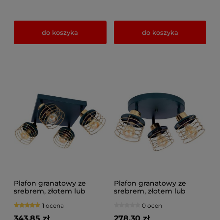
do koszyka
do koszyka
Plafon granatowy ze
Plafon granatowy ze
srebrem, złotem lub
srebrem, złotem lub
miedzią 4 Maya 3124-GZ
miedzią 3 Maya 3126-GZ
1 ocena
0 ocen
na przegubach
na przegubach
343,85 zł
278,30 zł