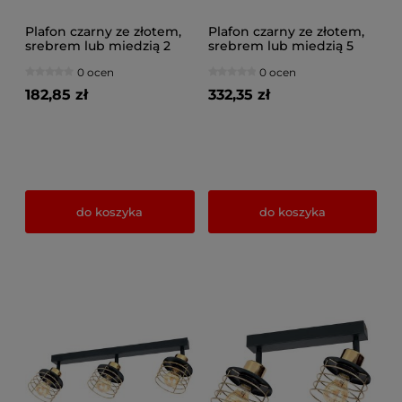
Plafon czarny ze złotem,
Plafon czarny ze złotem,
srebrem lub miedzią 2
srebrem lub miedzią 5
Maya 3128-Z na
Maya 3125-Z na
0 ocen
0 ocen
przegubach
przegubach
182,85 zł
332,35 zł
do koszyka
do koszyka