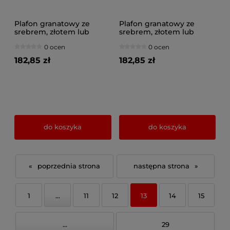
Plafon granatowy ze
Plafon granatowy ze
srebrem, złotem lub
srebrem, złotem lub
miedzią 2 Maya 3128-GZ
miedzią 2 Maya 3127-GZ
0 ocen
0 ocen
na przegubach
na przegubach
182,85 zł
182,85 zł
do koszyka
do koszyka
«
»
1
...
11
12
13
14
15
...
29