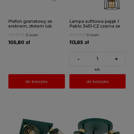
Plafon granatowy ze
Lampa sufitowa pająk 1
srebrem, złotem lub
Pablo 3451-CZ czarna ze
miedzią 1 Maya 3121-GZ na
złotem
0 ocen
0 ocen
przegubie
105,80 zł
113,85 zł
-
+
szt.
do koszyka
do koszyka