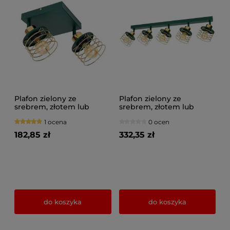
Plafon zielony ze
Plafon zielony ze
srebrem, złotem lub
srebrem, złotem lub
miedzią 2 Maya 3128-GG
miedzią 5 Maya 3125-GG
1 ocena
0 ocen
na przegubach
na przegubach
182,85 zł
332,35 zł
do koszyka
do koszyka