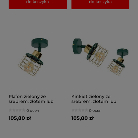
do koszyka
do koszyka
Plafon zielony ze
Kinkiet zielony ze
srebrem, złotem lub
srebrem, złotem lub
miedzią 1 Maya 3121-GG na
miedzią 1 Maya 3121-GG na
0 ocen
0 ocen
przegubie
przegubie
105,80 zł
105,80 zł