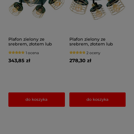
Plafon zielony ze
Plafon zielony ze
srebrem, złotem lub
srebrem, złotem lub
miedzią 4 Maya 3124-GG
miedzią 3 Maya 3126-GG
1 ocena
2 oceny
na przegubach
na przegubach
343,85 zł
278,30 zł
do koszyka
do koszyka