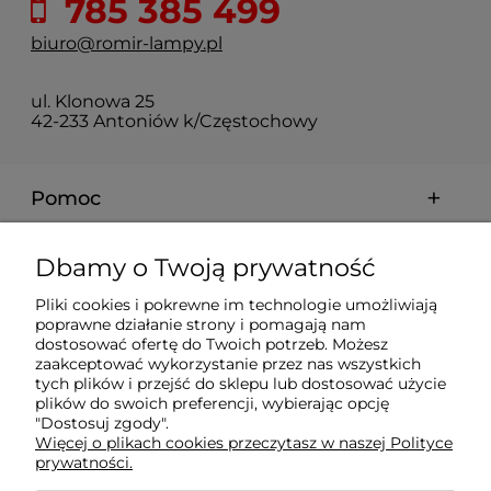
785 385 499
biuro@romir-lampy.pl
ul. Klonowa 25
42-233 Antoniów k/Częstochowy
Pomoc
Moje konto
Dbamy o Twoją prywatność
Pliki cookies i pokrewne im technologie umożliwiają
Płatności i dostawa
poprawne działanie strony i pomagają nam
dostosować ofertę do Twoich potrzeb. Możesz
zaakceptować wykorzystanie przez nas wszystkich
Informacje
tych plików i przejść do sklepu lub dostosować użycie
plików do swoich preferencji, wybierając opcję
"Dostosuj zgody".
Więcej o plikach cookies przeczytasz w naszej Polityce
O nas
prywatności.