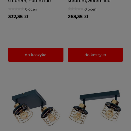
srebrem, złotem lub
srebrem, złotem lub
miedzią 5 Maya 3125-GZ
miedzią 3 Maya 3123-GZ
0 ocen
0 ocen
na przegubach
na przegubach
332,35 zł
263,35 zł
do koszyka
do koszyka