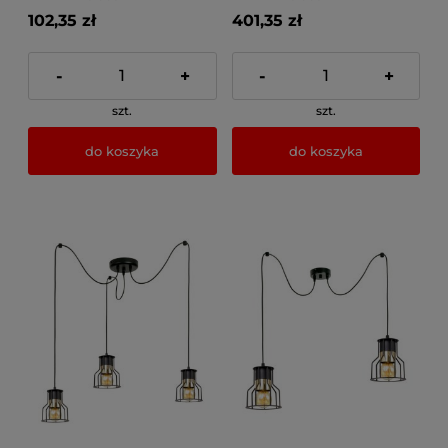
102,35 zł
401,35 zł
-
+
-
+
szt.
szt.
do koszyka
do koszyka