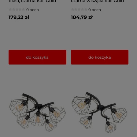
biała, czarna Kali Gold
czarna wisząca Kali Gold
1302kz, czarna ze złotymi
1311kz, ze złotym
0 ocen
0 ocen
abażurami
abażurem
179,22 zł
104,79 zł
do koszyka
do koszyka