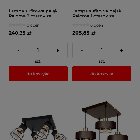
Lampa sufitowa pająk
Lampa sufitowa pająk
Paloma 2 czarny ze
Paloma 1 czarny ze
srebrnym szkłem 4452-CS
srebrnym szkłem 4451-CS
0 ocen
0 ocen
240,35 zł
205,85 zł
-
+
-
+
szt.
szt.
do koszyka
do koszyka