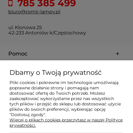
785 385 499
biuro@romir-lampy.pl
ul. Klonowa 25
42-233 Antoniów k/Częstochowy
Pomoc
Moje konto
Dbamy o Twoją prywatność
Pliki cookies i pokrewne im technologie umożliwiają
Płatności i dostawa
poprawne działanie strony i pomagają nam
dostosować ofertę do Twoich potrzeb. Możesz
zaakceptować wykorzystanie przez nas wszystkich
Informacje
tych plików i przejść do sklepu lub dostosować użycie
plików do swoich preferencji, wybierając opcję
"Dostosuj zgody".
Więcej o plikach cookies przeczytasz w naszej Polityce
O nas
prywatności.