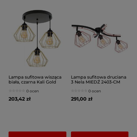
Lampa sufitowa wisząca
Lampa sufitowa druciana
biała, czarna Kali Gold
3 Nela MIEDŹ 2403-CM
1203kz, czarna ze złotymi
LOFT LED regulacja
0 ocen
0 ocen
abażurami
203,42 zł
291,00 zł