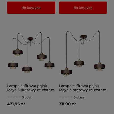
do koszyka
do koszyka
Lampa sufitowa pająk
Lampa sufitowa pająk
Maya 5 brązowy ze złotem
Maya 3 brązowy ze złotem
2250-BRZ
2253-BRZ
0 ocen
0 ocen
471,95 zł
311,90 zł