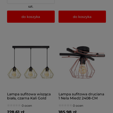
szt.
do koszyka
do koszyka
Lampa sufitowa wisząca
Lampa sufitowa druciana
biała, czarna Kali Gold
1 Nela Miedź 2408-CM
1309kz, czarna ze złotymi
LOFT LED regulacja
0 ocen
0 ocen
abażurami
228,61 zł
185,98 zł