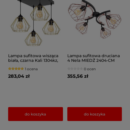
Lampa sufitowa wisząca
Lampa sufitowa druciana
biała, czarna Kali 1304kz,
4 Nela MIEDŹ 2404-CM
czarna ze złotymi
LOFT LED regulacja
1 ocena
0 ocen
abażurami
283,04 zł
355,56 zł
do koszyka
do koszyka