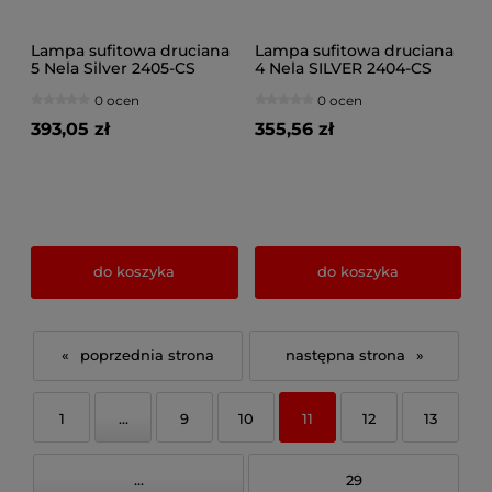
Lampa sufitowa druciana
Lampa sufitowa druciana
5 Nela Silver 2405-CS
4 Nela SILVER 2404-CS
LOFT LED regulacja
LOFT LED regulacja
0 ocen
0 ocen
393,05 zł
355,56 zł
do koszyka
do koszyka
«
»
1
...
9
10
11
12
13
...
29