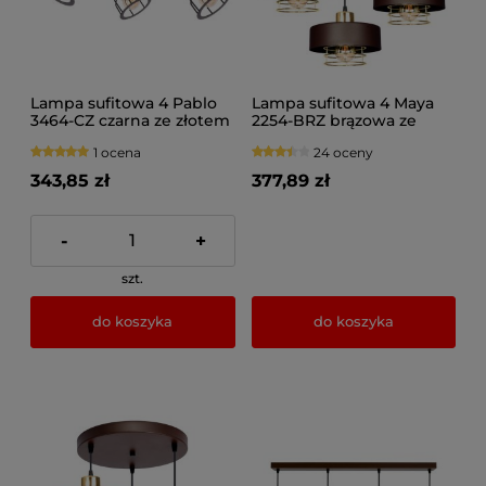
Lampa sufitowa 4 Pablo
Lampa sufitowa 4 Maya
3464-CZ czarna ze złotem
2254-BRZ brązowa ze
na przegubach
złotem lub srebrem
1 ocena
24 oceny
343,85 zł
377,89 zł
-
+
szt.
do koszyka
do koszyka