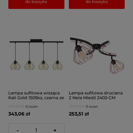
do koszyka
do koszyka
Lampa sufitowa wisząca
Lampa sufitowa druciana
Kali Gold 1505kz, czarna ze
2 Nela Miedź 2402-CM
złotymi abażurami
LOFT LED regulacja
0 ocen
0 ocen
343,06 zł
253,51 zł
-
+