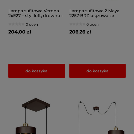
Lampa sufitowa Verona
Lampa sufitowa 2 Maya
2xE27 – styl loft, drewno i
2257-BRZ brązowa ze
chrom, klosze
złotem
0 ocen
0 ocen
regulowane
204,00 zł
206,26 zł
do koszyka
do koszyka