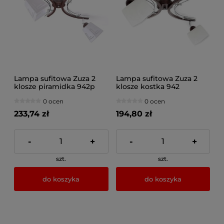
Lampa sufitowa Zuza 2
Lampa sufitowa Zuza 2
klosze piramidka 942p
klosze kostka 942
0 ocen
0 ocen
233,74 zł
194,80 zł
-
+
-
+
szt.
szt.
do koszyka
do koszyka