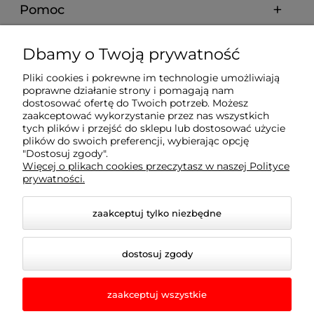
Pomoc
Moje konto
Dbamy o Twoją prywatność
Pliki cookies i pokrewne im technologie umożliwiają
Płatności i dostawa
poprawne działanie strony i pomagają nam
dostosować ofertę do Twoich potrzeb. Możesz
zaakceptować wykorzystanie przez nas wszystkich
tych plików i przejść do sklepu lub dostosować użycie
Informacje
plików do swoich preferencji, wybierając opcję
"Dostosuj zgody".
Więcej o plikach cookies przeczytasz w naszej Polityce
O nas
prywatności.
zaakceptuj tylko niezbędne
dostosuj zgody
zaakceptuj wszystkie