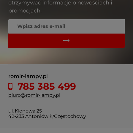
otrzymywać informacje o nowościach i
promocjach.
romir-lampy.pl
785 385 499
biuro@romir-lampy.pl
ul. Klonowa 25
42-233 Antoniów k/Częstochowy