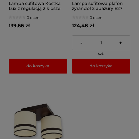
Lampa sufitowa Kostka
Lampa sufitowa plafon
Lux z regulacją 2 klosze
żyrandol 2 abażury E27
412/1
ROMIR
0 ocen
0 ocen
139,66 zł
124,48 zł
-
+
szt.
do koszyka
do koszyka