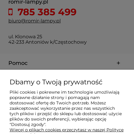
romir-lampy.pl
785 385 499
biuro@romir-lampy.pl
ul. Klonowa 25
42-233 Antoniów k/Częstochowy
Pomoc
Moje konto
Dbamy o Twoją prywatność
Pliki cookies i pokrewne im technologie umożliwiają
Płatności i dostawa
poprawne działanie strony i pomagają nam
dostosować ofertę do Twoich potrzeb. Możesz
zaakceptować wykorzystanie przez nas wszystkich
Informacje
tych plików i przejść do sklepu lub dostosować użycie
plików do swoich preferencji, wybierając opcję
"Dostosuj zgody".
Więcej o plikach cookies przeczytasz w naszej Polityce
O nas