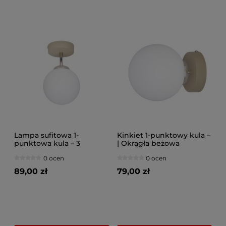
Lampa sufitowa 1-
Kinkiet 1-punktowy kula –
punktowa kula – 3
| Okrągła beżowa
wysokości | Okrągła
podstawa | Nowoczesna
0 ocen
0 ocen
beżowa podstawa |
lampa ścienna z
Nowoczesny plafon z
mlecznym kloszem
89,00 zł
79,00 zł
mlecznym kloszem