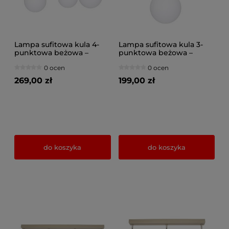
Lampa sufitowa kula 4-
Lampa sufitowa kula 3-
punktowa beżowa –
punktowa beżowa –
szklane klosze | Plafon do
szklane klosze | Plafon do
0 ocen
0 ocen
sypialni, salonu, kuchni –
salonu, sypialni, korytarza
polska produkcja
– polska produkcja
269,00 zł
199,00 zł
do koszyka
do koszyka