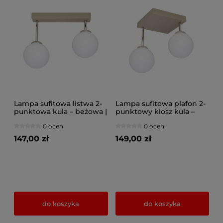
Lampa sufitowa listwa 2-
Lampa sufitowa plafon 2-
punktowa kula – beżowa |
punktowy klosz kula –
Nowoczesny plafon z
beżowa | Nowoczesny
0 ocen
0 ocen
kloszami szklanymi –
plafon z kloszami
oświetlenie do salonu,
szklanymi – oświetlenie
147,00 zł
149,00 zł
kuchni, jadalni
do salonu, kuchni, jadalni
do koszyka
do koszyka