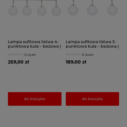
Lampa sufitowa listwa 4-
Lampa sufitowa listwa 3-
punktowa kula – beżowa |
punktowa kula – beżowa |
Nowoczesny plafon z
Nowoczesny plafon z
0 ocen
0 ocen
kloszami szklanymi –
kloszami szklanymi –
oświetlenie do salonu,
oświetlenie do salonu,
259,00 zł
189,00 zł
kuchni, jadalni
kuchni, jadalni
do koszyka
do koszyka