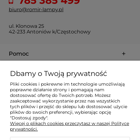
785 385 499
biuro@romir-lampy.pl
ul. Klonowa 25
42-233 Antoniów k/Częstochowy
Pomoc
Moje konto
Dbamy o Twoją prywatność
Pliki cookies i pokrewne im technologie umożliwiają
Płatności i dostawa
poprawne działanie strony i pomagają nam
dostosować ofertę do Twoich potrzeb. Możesz
zaakceptować wykorzystanie przez nas wszystkich
tych plików i przejść do sklepu lub dostosować użycie
Informacje
plików do swoich preferencji, wybierając opcję
"Dostosuj zgody".
Więcej o plikach cookies przeczytasz w naszej Polityce
O nas
prywatności.