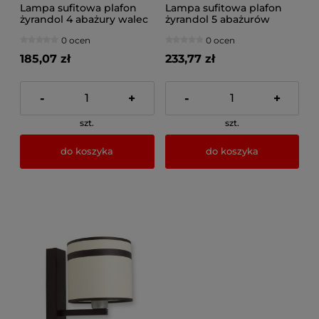
Lampa sufitowa plafon
Lampa sufitowa plafon
żyrandol 4 abażury walec
żyrandol 5 abażurów
walec
0 ocen
0 ocen
185,07 zł
233,77 zł
-
+
-
+
szt.
szt.
do koszyka
do koszyka