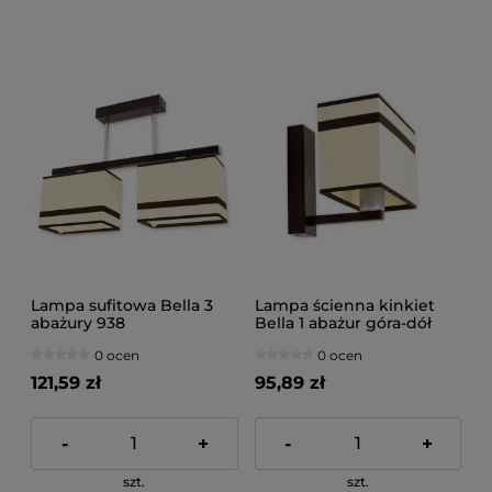
Lampa sufitowa Bella 3
Lampa ścienna kinkiet
abażury 938
Bella 1 abażur góra-dół
937
0 ocen
0 ocen
121,59 zł
95,89 zł
-
+
-
+
szt.
szt.