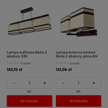
Lampa sufitowa Bella 3
Lampa ścienna kinkiet
abażury 936
Bella 2 abażury góra-dół
937/2
0 ocen
0 ocen
163,19 zł
121,06 zł
-
+
-
+
szt.
szt.
do koszyka
do koszyka