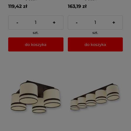
119,42 zł
163,19 zł
-
+
-
+
szt.
szt.
do koszyka
do koszyka