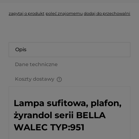
zapytaj o produkt
poleć znajomemu
dodaj do przechowalni
Opis
Dane techniczne
Koszty dostawy
Cena nie zawiera ewentualnych kosztów płatności
Lampa sufitowa, plafon,
żyrandol serii BELLA
WALEC TYP:951