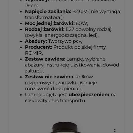
19 cm,
Napięcie zasilania:
~230V ( nie wymaga
transformatora ),
Moc jednej żarówki:
60W,
Rodzaj żarówki:
E27 dowolny rodzaj
(zwykła, energooszczędna, led),
Abażury:
Tworzywo pcv,
Producent:
Produkt polskiej firmy
ROMIR,
Zestaw zawiera:
Lampę, wybrane
abażury, instrukcję użytkowania, dowód
zakupu,
Zestaw nie zawiera
: Kołków
rozporowych, żarówki ( istnieje
możliwość dokupienia ),
Lampa objęta jest
ubezpieczeniem
na
całkowity czas transportu.