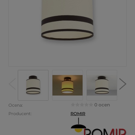
0 ocen
Ocena:
Producent:
ROMIR