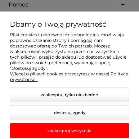
Pomoc
Moje konto
Dbamy o Twoją prywatność
Pliki cookies i pokrewne im technologie umożliwiają
Płatności i dostawa
poprawne działanie strony i pomagają nam
dostosować ofertę do Twoich potrzeb. Możesz
zaakceptować wykorzystanie przez nas wszystkich
Informacje
tych plików i przejść do sklepu lub dostosować użycie
plików do swoich preferencji, wybierając opcję
"Dostosuj zgody".
Więcej o plikach cookies przeczytasz w naszej Polityce
O nas
prywatności.
zaakceptuj tylko niezbędne
dostosuj zgody
zaakceptuj wszystkie