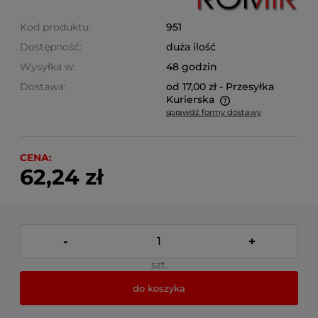
Kod produktu:
951
Dostępność:
duża ilość
Wysyłka w:
48 godzin
Dostawa:
od 17,00 zł
- Przesyłka
Kurierska
sprawdź formy dostawy
Cena nie zawiera ewentualnych kosztów płatności
CENA:
62,24 zł
-
+
szt.
do koszyka