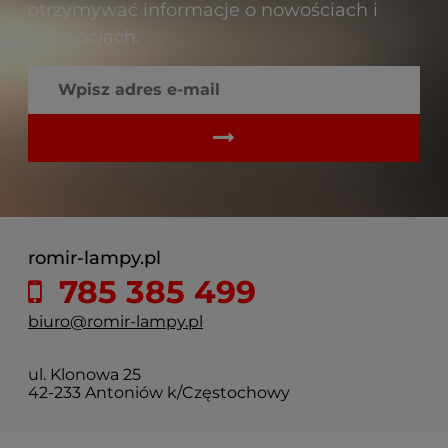
otrzymywać informacje o nowościach i
promocjach.
romir-lampy.pl
785 385 499
biuro@romir-lampy.pl
ul. Klonowa 25
42-233 Antoniów k/Częstochowy