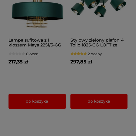
Lampa sufitowa z 1
Stylowy zielony plafon 4
kloszem Maya 2251/3-GG
Tolio 1825-GG LOFT ze
zielony ze złotem,
złotem, srebrem, lub
0 ocen
2 oceny
srebrem lub miedzią
miedzią
217,35 zł
297,85 zł
do koszyka
do koszyka