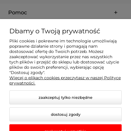
Pomoc
Moje konto
Dbamy o Twoją prywatność
Pliki cookies i pokrewne im technologie umożliwiają
Płatności i dostawa
poprawne działanie strony i pomagają nam
dostosować ofertę do Twoich potrzeb. Możesz
zaakceptować wykorzystanie przez nas wszystkich
Informacje
tych plików i przejść do sklepu lub dostosować użycie
plików do swoich preferencji, wybierając opcję
"Dostosuj zgody".
Więcej o plikach cookies przeczytasz w naszej Polityce
O nas
prywatności.
zaakceptuj tylko niezbędne
dostosuj zgody