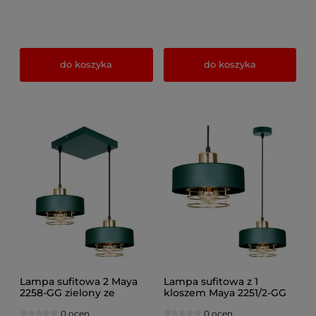
do koszyka
do koszyka
Lampa sufitowa 2 Maya
Lampa sufitowa z 1
2258-GG zielony ze
kloszem Maya 2251/2-GG
złotem, srebrem lub
zielony ze złotem,
0 ocen
0 ocen
miedzią
srebrem lub miedzią