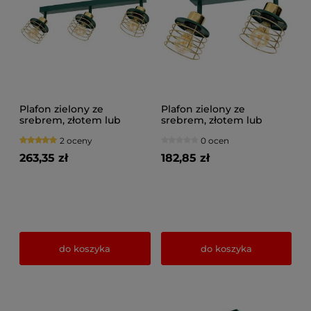
Plafon zielony ze
Plafon zielony ze
srebrem, złotem lub
srebrem, złotem lub
miedzią 3 Maya 3123-GG
miedzią 2 Maya 3127-GG
2 oceny
0 ocen
na przegubach
na przegubach
263,35 zł
182,85 zł
do koszyka
do koszyka