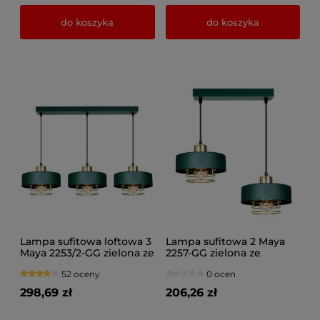
do koszyka
do koszyka
Lampa sufitowa loftowa 3
Lampa sufitowa 2 Maya
Maya 2253/2-GG zielona ze
2257-GG zielona ze
złotem, srebrem lub
złotem, srebrem lub
52 oceny
0 ocen
miedzią
miedzią
298,69 zł
206,26 zł