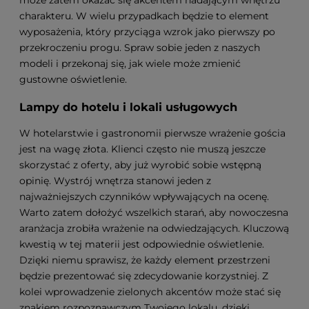
może zatem okazać się akcentem nadającym wnętrzu
charakteru. W wielu przypadkach będzie to element
wyposażenia, który przyciąga wzrok jako pierwszy po
przekroczeniu progu. Spraw sobie jeden z naszych
modeli i przekonaj się, jak wiele może zmienić
gustowne oświetlenie.
Lampy do hotelu i lokali usługowych
W hotelarstwie i gastronomii pierwsze wrażenie gościa
jest na wagę złota. Klienci często nie muszą jeszcze
skorzystać z oferty, aby już wyrobić sobie wstępną
opinię. Wystrój wnętrza stanowi jeden z
najważniejszych czynników wpływających na ocenę.
Warto zatem dołożyć wszelkich starań, aby nowoczesna
aranżacja zrobiła wrażenie na odwiedzających. Kluczową
kwestią w tej materii jest odpowiednie oświetlenie.
Dzięki niemu sprawisz, że każdy element przestrzeni
będzie prezentować się zdecydowanie korzystniej. Z
kolei wprowadzenie zielonych akcentów może stać się
znakiem rozpoznawczym Twojego lokalu, dzięki