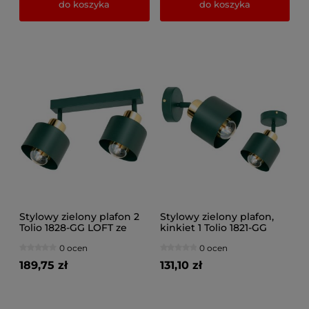
do koszyka
do koszyka
Stylowy zielony plafon 2
Stylowy zielony plafon,
Tolio 1828-GG LOFT ze
kinkiet 1 Tolio 1821-GG
złotem, srebrem, lub
LOFT ze złotem, srebrem,
0 ocen
0 ocen
miedzią
lub miedzią
189,75 zł
131,10 zł