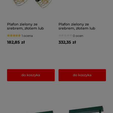
Plafon zielony ze
Plafon zielony ze
srebrem, złotem lub
srebrem, złotem lub
miedzią 2 Maya 3128-GG
miedzią 5 Maya 3125-GG
1 ocena
0 ocen
na przegubach
na przegubach
182,85 zł
332,35 zł
do koszyka
do koszyka