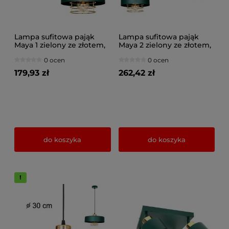
Lampa sufitowa pająk
Lampa sufitowa pająk
Maya 1 zielony ze złotem,
Maya 2 zielony ze złotem,
srebrem lub miedzią 2251-
srebrem lub miedzią
0 ocen
0 ocen
GG
2252-GG
179,93 zł
262,42 zł
do koszyka
do koszyka