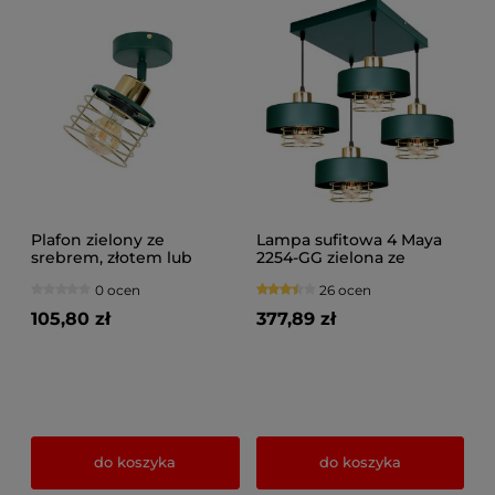
Plafon zielony ze
Lampa sufitowa 4 Maya
srebrem, złotem lub
2254-GG zielona ze
miedzią 1 Maya 3121-GG na
złotem, srebrem lub
0 ocen
26 ocen
przegubie
miedzią
105,80 zł
377,89 zł
do koszyka
do koszyka