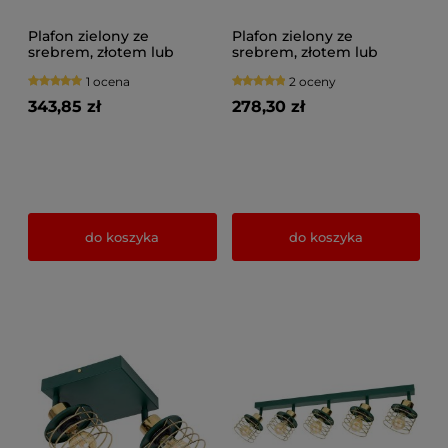
Plafon zielony ze
Plafon zielony ze
srebrem, złotem lub
srebrem, złotem lub
miedzią 4 Maya 3124-GG
miedzią 3 Maya 3126-GG
1 ocena
2 oceny
na przegubach
na przegubach
343,85 zł
278,30 zł
do koszyka
do koszyka