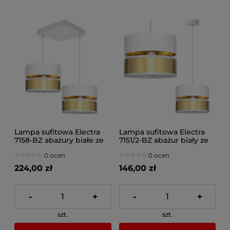
Lampa sufitowa Electra
Lampa sufitowa Electra
7158-BZ abażury białe ze
7151/2-BZ abażur biały ze
złotem
złotem
0 ocen
0 ocen
224,00 zł
146,00 zł
-
+
-
+
szt.
szt.