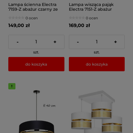
Lampa ścienna Electra
Lampa wisząca pająk
7159-Z abażur czarny ze
Electra 7151-Z abażur
złotem
czarny ze złotem
0 ocen
0 ocen
149,00 zł
169,00 zł
-
+
-
+
szt.
szt.
do koszyka
do koszyka