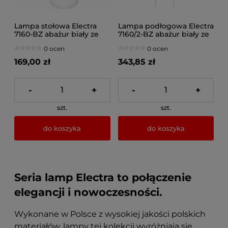
Lampa stołowa Electra
Lampa podłogowa Electra
7160-BZ abażur biały ze
7160/2-BZ abażur biały ze
złotem
złotem
0 ocen
0 ocen
169,00 zł
343,85 zł
-
+
-
+
szt.
szt.
do koszyka
do koszyka
Seria lamp Electra to połączenie
elegancji i nowoczesności.
Wykonane w Polsce z wysokiej jakości polskich
materiałów, lampy tej kolekcji wyróżniają się