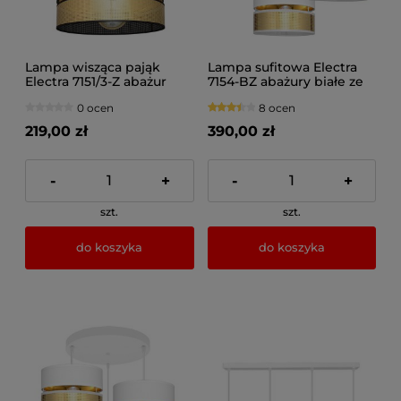
Lampa wisząca pająk
Lampa sufitowa Electra
Electra 7151/3-Z abażur
7154-BZ abażury białe ze
czarny ze złotem fi 40 cm
złotem
0 ocen
8 ocen
219,00 zł
390,00 zł
-
+
-
+
szt.
szt.
do koszyka
do koszyka