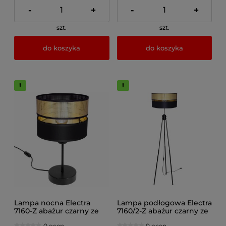
-
+
-
+
szt.
szt.
do koszyka
do koszyka
Lampa nocna Electra
Lampa podłogowa Electra
7160-Z abażur czarny ze
7160/2-Z abażur czarny ze
złotem
złotem
0 ocen
0 ocen