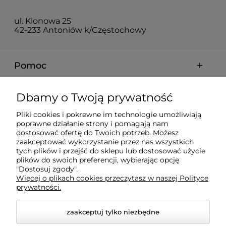
ul. Klonowa 25
42-233 Antoniów k/Częstochowy
Pomoc
Moje konto
Dbamy o Twoją prywatność
Pliki cookies i pokrewne im technologie umożliwiają
Płatności i dostawa
poprawne działanie strony i pomagają nam
dostosować ofertę do Twoich potrzeb. Możesz
zaakceptować wykorzystanie przez nas wszystkich
tych plików i przejść do sklepu lub dostosować użycie
Informacje
plików do swoich preferencji, wybierając opcję
"Dostosuj zgody".
Więcej o plikach cookies przeczytasz w naszej Polityce
O nas
prywatności.
zaakceptuj tylko niezbędne