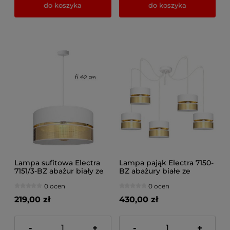
do koszyka
do koszyka
Lampa sufitowa Electra
Lampa pająk Electra 7150-
7151/3-BZ abażur biały ze
BZ abażury białe ze
złotem fi 40 cm
złotem
0 ocen
0 ocen
219,00 zł
430,00 zł
-
+
-
+