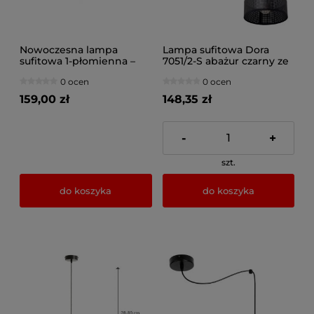
Nowoczesna lampa
Lampa sufitowa Dora
sufitowa 1-płomienna –
7051/2-S abażur czarny ze
kula mleczna – czarny z
srebrem
0 ocen
0 ocen
chromowanym
wykończeniem – do
159,00 zł
148,35 zł
salonu, sypialni, korytarza
– produkcja Polska
-
+
szt.
do koszyka
do koszyka