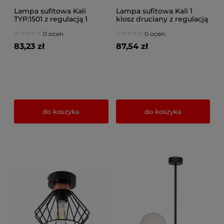
Lampa sufitowa Kali
Lampa sufitowa Kali 1
TYP:1501 z regulacją 1
klosz druciany z regulacją
druciak
na kablu 1311k
0 ocen
0 ocen
83,23 zł
87,54 zł
do koszyka
do koszyka