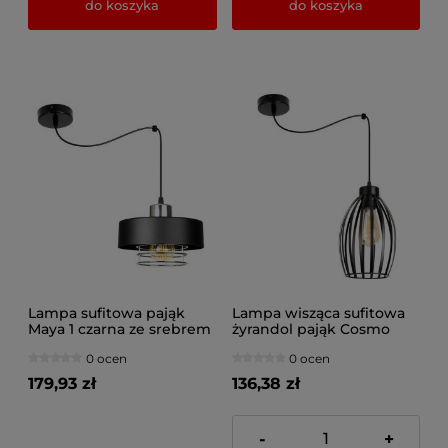
do koszyka
do koszyka
Lampa sufitowa pająk
Lampa wisząca sufitowa
Maya 1 czarna ze srebrem
żyrandol pająk Cosmo
2251CS
2241_02 czarny
0 ocen
0 ocen
179,93 zł
136,38 zł
-
+