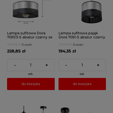
Lampa sufitowa Dora
Lampa sufitowa pająk
7051/3-S abażur czarny ze
Dora 7051-S abażur czarny
srebrem 40 cm
ze srebrem
0 ocen
0 ocen
228,85 zł
194,35 zł
-
+
-
+
szt.
szt.
do koszyka
do koszyka