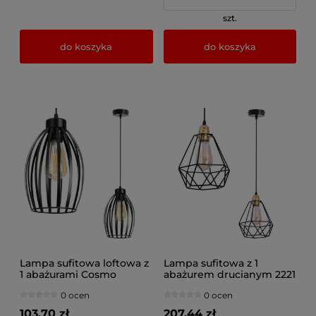
szt.
do koszyka
do koszyka
Lampa sufitowa loftowa z
Lampa sufitowa z 1
1 abażurami Cosmo
abażurem drucianym 2221
2231_02 czarny
0 ocen
0 ocen
103,70 zł
207,44 zł