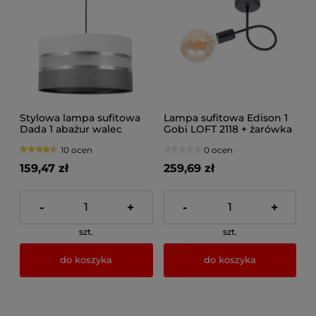
Stylowa lampa sufitowa
Lampa sufitowa Edison 1
Dada 1 abażur walec
Gobi LOFT 2118 + żarówka
1700_06
Led Globe
10 ocen
0 ocen
159,47 zł
259,69 zł
-
+
-
+
szt.
szt.
do koszyka
do koszyka