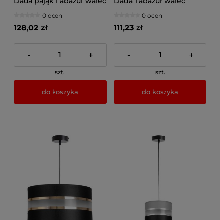
Dada pająk 1 abażur walec
Dada 1 abażur walec
1711_02
1701_03
0 ocen
0 ocen
128,02 zł
111,23 zł
-
+
-
+
szt.
szt.
do koszyka
do koszyka