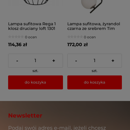
Lampa sufitowa Rega 1
Lampa sufitowa, żyrandol
klosz druciany loft 1301
czarna ze srebrem Tim
1xE14, 1735-JUP
0 ocen
0 ocen
114,36 zł
172,00 zł
-
+
-
+
szt.
szt.
do koszyka
do koszyka
Newsletter
Podaj swój adres e-mail, jeżeli chcesz