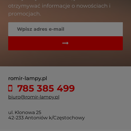
otrzymywać informacje o nowościach i
promocjach.
romir-lampy.pl
785 385 499
biuro@romir-lampy.pl
ul. Klonowa 25
42-233 Antoniów k/Częstochowy