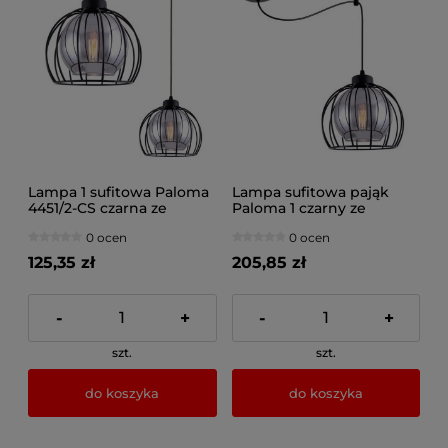
Lampa 1 sufitowa Paloma
Lampa sufitowa pająk
4451/2-CS czarna ze
Paloma 1 czarny ze
srebrnym szkłem
srebrnym szkłem 4451-CS
0 ocen
0 ocen
125,35 zł
205,85 zł
-
+
-
+
szt.
szt.
do koszyka
do koszyka