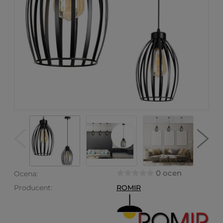
0 ocen
Ocena:
Producent:
ROMIR