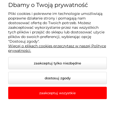
Moje konto
Dbamy o Twoją prywatność
Pliki cookies i pokrewne im technologie umożliwiają
Płatności i dostawa
poprawne działanie strony i pomagają nam
dostosować ofertę do Twoich potrzeb. Możesz
zaakceptować wykorzystanie przez nas wszystkich
Informacje
tych plików i przejść do sklepu lub dostosować użycie
plików do swoich preferencji, wybierając opcję
"Dostosuj zgody".
Więcej o plikach cookies przeczytasz w naszej Polityce
O nas
prywatności.
zaakceptuj tylko niezbędne
dostosuj zgody
zaakceptuj wszystkie
© 2026 romir-lampy.pl. Wszelkie prawa zastrzeżone.
Styl graficzny i aplikacje ShopGadget.pl
Sklep
internetowy Shoper.pl