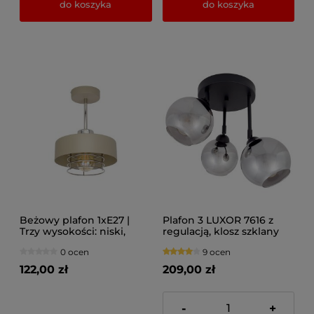
do koszyka
do koszyka
Beżowy plafon 1xE27 |
Plafon 3 LUXOR 7616 z
Trzy wysokości: niski,
regulacją, klosz szklany
średni, wysoki |
kula srebrna
0 ocen
9 ocen
Złoto/Srebro/Miedź |
Lampa sufitowa z Polski
122,00 zł
209,00 zł
-
+