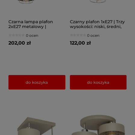
Czarna lampa plafon
Czarny plafon 1xE27 | Trzy
2xE27 metalowy |
wysokości: niski, średni,
Złoto/Srebro | Lampa
wysoki | Złoto/Srebro |
0 ocen
0 ocen
sufitowa do sypialni i
Lampa sufitowa z Polski
salonu | Polska produkcja
202,00 zł
122,00 zł
do koszyka
do koszyka