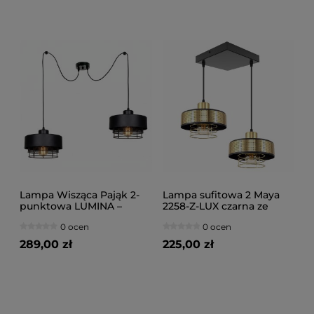
Lampa Wisząca Pająk 2-
Lampa sufitowa 2 Maya
punktowa LUMINA –
2258-Z-LUX czarna ze
Loftowa, Metal z Siatką
złotem
0 ocen
0 ocen
(Różne kolory) 8652-CC
289,00 zł
225,00 zł