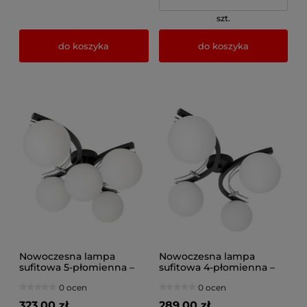
szt.
do koszyka
do koszyka
Nowoczesna lampa
Nowoczesna lampa
sufitowa 5-płomienna –
sufitowa 4-płomienna –
kula mleczna – czarny z
kula mleczna – czarny z
0 ocen
0 ocen
chromowanym
chromowanym
wykończeniem – do
wykończeniem – do
323,00 zł
289,00 zł