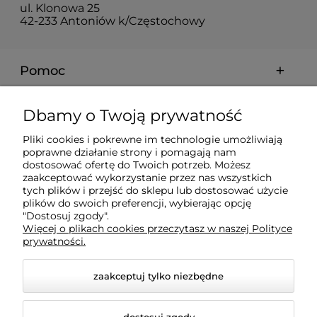
ul. Klonowa 25
42-233 Antoniów k/Częstochowy
Pomoc
Moje konto
Dbamy o Twoją prywatność
Pliki cookies i pokrewne im technologie umożliwiają
Płatności i dostawa
poprawne działanie strony i pomagają nam
dostosować ofertę do Twoich potrzeb. Możesz
zaakceptować wykorzystanie przez nas wszystkich
tych plików i przejść do sklepu lub dostosować użycie
Informacje
plików do swoich preferencji, wybierając opcję
"Dostosuj zgody".
Więcej o plikach cookies przeczytasz w naszej Polityce
O nas
prywatności.
zaakceptuj tylko niezbędne
dostosuj zgody