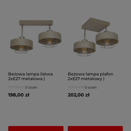
Beżowa lampa listwa
Beżowa lampa plafon
2xE27 metalowa |
2xE27 metalowy |
Złoto/Srebro/Miedź |
Złoto/Srebro/Miedź |
0 ocen
0 ocen
Lampa sufitowa do
Lampa sufitowa do
sypialni i salonu | Polska
sypialni i salonu | Polska
198,00 zł
202,00 zł
produkcja
produkcja