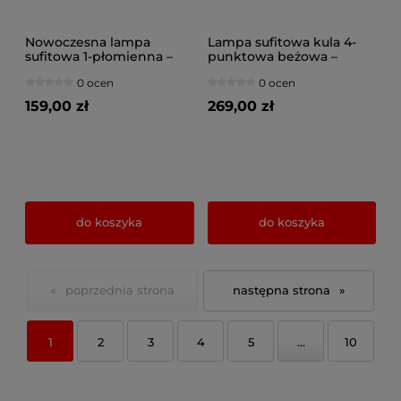
Nowoczesna lampa
Lampa sufitowa kula 4-
sufitowa 1-płomienna –
punktowa beżowa –
kula mleczna – czarny z
szklane klosze | Plafon do
0 ocen
0 ocen
chromowanym
sypialni, salonu, kuchni –
wykończeniem – do
polska produkcja
159,00 zł
269,00 zł
salonu, sypialni, korytarza
– produkcja Polska
do koszyka
do koszyka
«
»
1
2
3
4
5
...
10