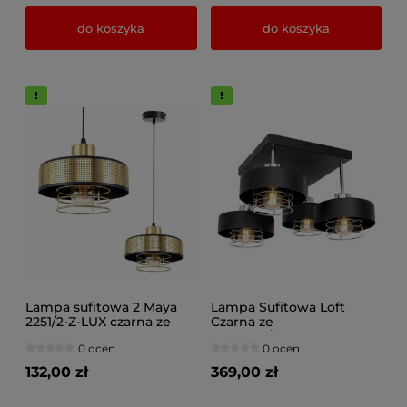
do koszyka
do koszyka
Lampa sufitowa 2 Maya
Lampa Sufitowa Loft
2251/2-Z-LUX czarna ze
Czarna ze
złotem
srebrem/złotem Maya 4-
0 ocen
0 ocen
Punktowa z Drucianym
Kloszem
132,00 zł
369,00 zł