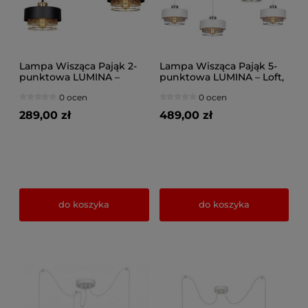
Lampa Wisząca Pająk 2-
Lampa Wisząca Pająk 5-
punktowa LUMINA –
punktowa LUMINA – Loft,
Loftowa, Metal z Siatką
Metalowa z Siatką (Wybór
0 ocen
0 ocen
(Różne kolory) 8652
Kolorów) 8650-BS
289,00 zł
489,00 zł
do koszyka
do koszyka