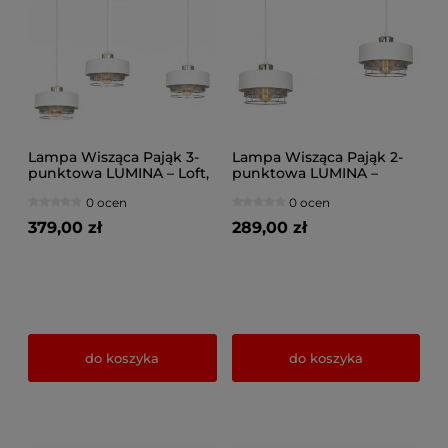
Lampa Wisząca Pająk 3-
Lampa Wisząca Pająk 2-
punktowa LUMINA – Loft,
punktowa LUMINA –
Metalowa z Siatką (Wybór
Loftowa, Metal z Siatką
0 ocen
0 ocen
Kolorów) 8653-BS
(Różne kolory) 8652-BS
379,00 zł
289,00 zł
do koszyka
do koszyka