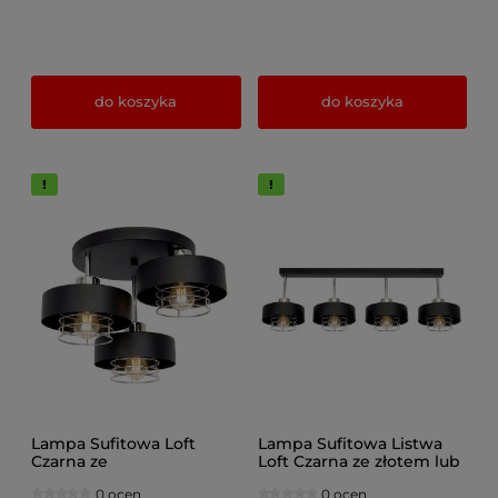
do koszyka
do koszyka
Lampa Sufitowa Loft
Lampa Sufitowa Listwa
Czarna ze
Loft Czarna ze złotem lub
złotem/srebrem Maya 3-
srebrem Maya 4-
0 ocen
0 ocen
Punktowa Okrągła z
Punktowa nad Stó