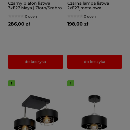
Czarny plafon listwa
Czarna lampa listwa
3xE27 Maya | Złoto/Srebro
2xE27 metalowa |
| Polski design
Złoto/Srebro | Lampa
0 ocen
0 ocen
sufitowa do sypialni i
salonu | Polska produkcja
286,00 zł
198,00 zł
do koszyka
do koszyka