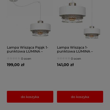
Lampa Wisząca Pająk 1-
Lampa Wisząca 1-
punktowa LUMINA –
punktowa LUMINA –
Loftowa, Metal z Siatką
Loftowa, Metal z Siatką
0 ocen
0 ocen
(Różne kolory) 8651-BS
(Różne kolory) 8651/2-BS
199,00 zł
141,00 zł
do koszyka
do koszyka