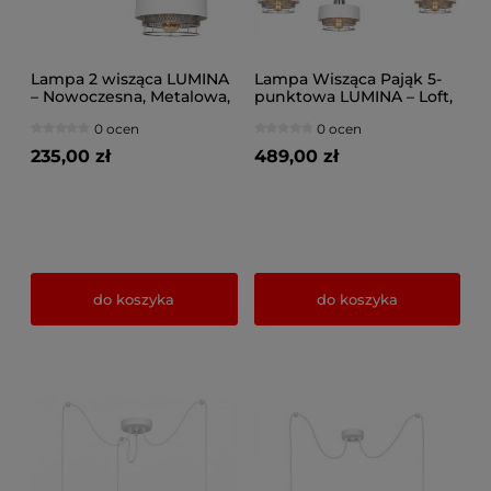
Lampa 2 wisząca LUMINA
Lampa Wisząca Pająk 5-
– Nowoczesna, Metalowa,
punktowa LUMINA – Loft,
Nad Wyspę i Stół (Różne
Metalowa z Siatką (Wybór
0 ocen
0 ocen
kolory) 8658-BS
Kolorów) 8650-BS
235,00 zł
489,00 zł
do koszyka
do koszyka