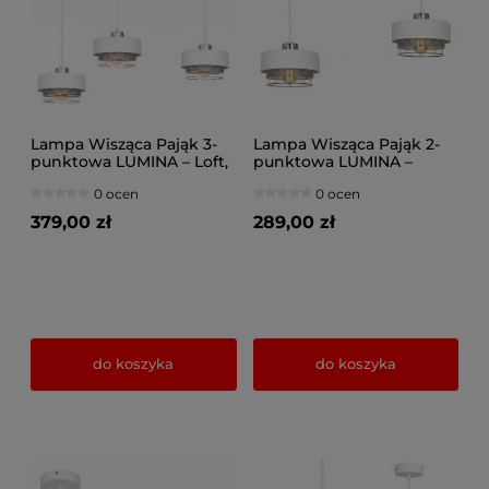
Lampa Wisząca Pająk 3-
Lampa Wisząca Pająk 2-
punktowa LUMINA – Loft,
punktowa LUMINA –
Metalowa z Siatką (Wybór
Loftowa, Metal z Siatką
0 ocen
0 ocen
Kolorów) 8653-BS
(Różne kolory) 8652-BS
379,00 zł
289,00 zł
do koszyka
do koszyka