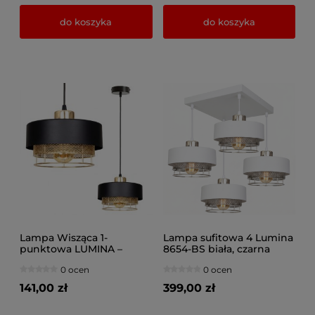
do koszyka
do koszyka
Lampa Wisząca 1-
Lampa sufitowa 4 Lumina
punktowa LUMINA –
8654-BS biała, czarna
Loftowa, Metal z Siatką
0 ocen
0 ocen
(Różne kolory) 8651/2
141,00 zł
399,00 zł