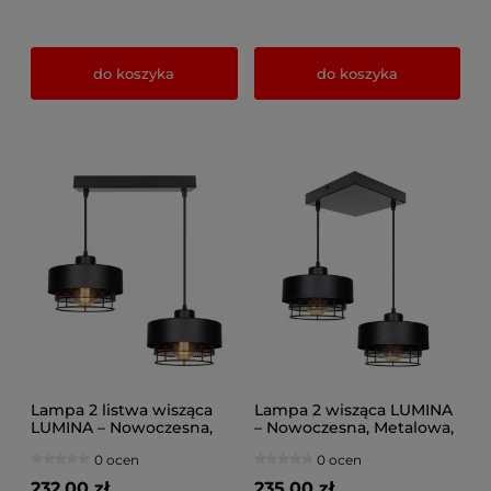
do koszyka
do koszyka
Lampa 2 listwa wisząca
Lampa 2 wisząca LUMINA
LUMINA – Nowoczesna,
– Nowoczesna, Metalowa,
Metalowa, Nad Wyspę i
Nad Wyspę i Stół (Różne
0 ocen
0 ocen
Stół (Różne kolory) 8657-
kolory) 8658 czarna, biała
CC, różne kolory
232,00 zł
235,00 zł