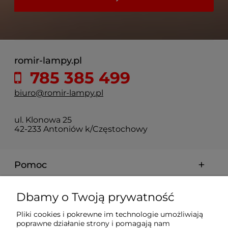
romir-lampy.pl
785 385 499
biuro@romir-lampy.pl
ul. Klonowa 25
42-233 Antoniów k/Częstochowy
Pomoc
Moje konto
Dbamy o Twoją prywatność
Pliki cookies i pokrewne im technologie umożliwiają
Płatności i dostawa
poprawne działanie strony i pomagają nam