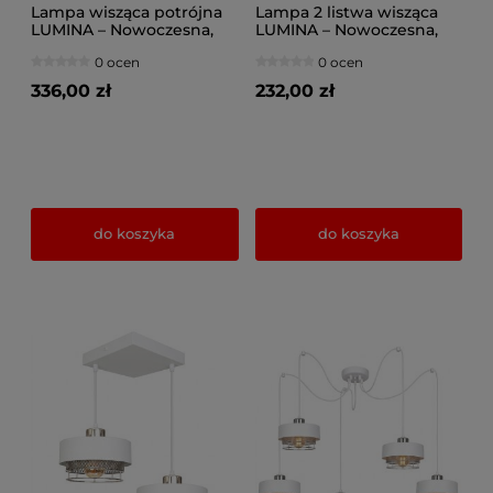
Lampa wisząca potrójna
Lampa 2 listwa wisząca
LUMINA – Nowoczesna,
LUMINA – Nowoczesna,
Metalowa, Nad Wyspę i
Metalowa, Nad Wyspę i
0 ocen
0 ocen
Stół (Różne kolory)
Stół (Różne kolory) 8657-
8653/2-BS
BS
336,00 zł
232,00 zł
do koszyka
do koszyka