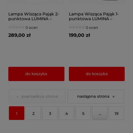
Lampa Wisząca Pająk 2-
Lampa Wisząca Pająk 1-
punktowa LUMINA –
punktowa LUMINA –
Loftowa, Metal z Siatką
Loftowa, Metal z Siatką
0 ocen
0 ocen
(Różne kolory) 8652-CC
(Różne kolory) 8651-CC
289,00 zł
199,00 zł
do koszyka
do koszyka
«
»
1
2
3
4
5
...
19