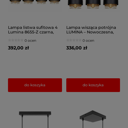
Lampa listwa sufitowa 4
Lampa wisząca potrójna
Lumina 8655-Z czarna,
LUMINA – Nowoczesna,
biała
Metalowa, Nad Wyspę i
0 ocen
0 ocen
Stół (Różne kolory) 8653/2
392,00 zł
336,00 zł
do koszyka
do koszyka