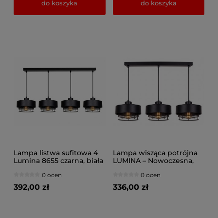
do koszyka
do koszyka
Lampa listwa sufitowa 4
Lampa wisząca potrójna
Lumina 8655 czarna, biała
LUMINA – Nowoczesna,
Metalowa, Nad Wyspę i
0 ocen
0 ocen
Stół (Różne kolory) 8653/2
czarna, biała
392,00 zł
336,00 zł