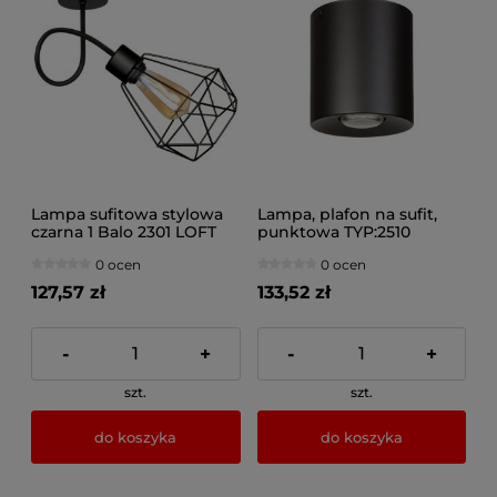
Lampa sufitowa stylowa
Lampa, plafon na sufit,
czarna 1 Balo 2301 LOFT
punktowa TYP:2510
0 ocen
0 ocen
127,57 zł
133,52 zł
-
+
-
+
szt.
szt.
do koszyka
do koszyka