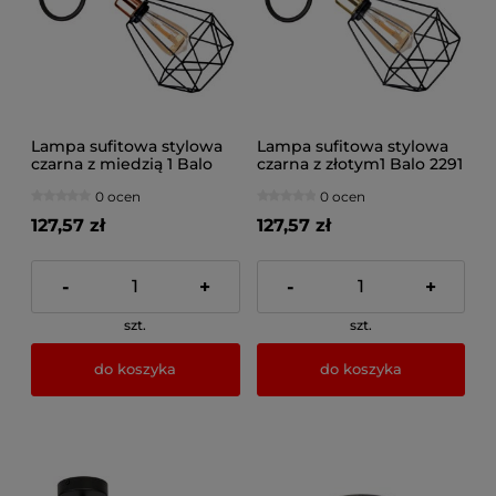
Lampa sufitowa stylowa
Lampa sufitowa stylowa
czarna z miedzią 1 Balo
czarna z złotym1 Balo 2291
2281 LOFT
LOFT
0 ocen
0 ocen
127,57 zł
127,57 zł
-
+
-
+
szt.
szt.
do koszyka
do koszyka