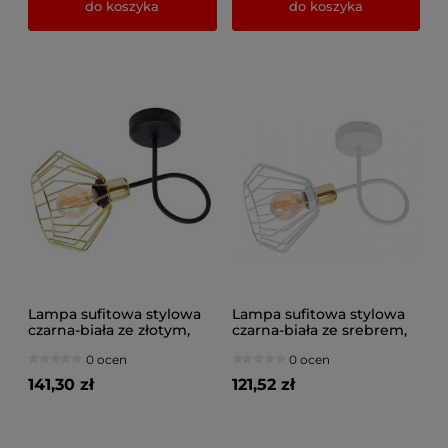
do koszyka
do koszyka
Lampa sufitowa stylowa
Lampa sufitowa stylowa
czarna-biała ze złotym,
czarna-biała ze srebrem,
srebrnym lub
złotem, miedzią 1 Kali 1411
0 ocen
0 ocen
miedzianym abażurem 1
LOFT LED
Kali 1411KZ LOFT LED
141,30 zł
121,52 zł