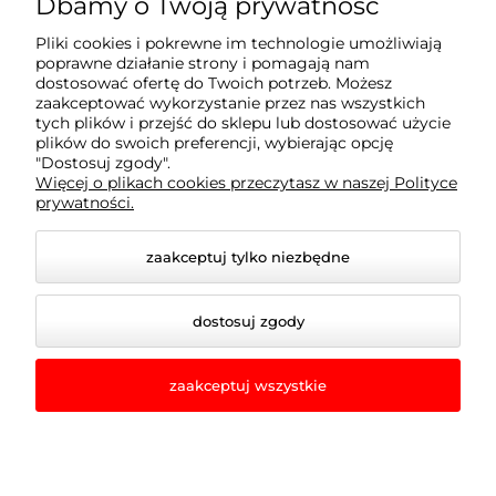
Dbamy o Twoją prywatność
Pliki cookies i pokrewne im technologie umożliwiają
Płatności i dostawa
poprawne działanie strony i pomagają nam
dostosować ofertę do Twoich potrzeb. Możesz
zaakceptować wykorzystanie przez nas wszystkich
tych plików i przejść do sklepu lub dostosować użycie
Informacje
plików do swoich preferencji, wybierając opcję
"Dostosuj zgody".
Więcej o plikach cookies przeczytasz w naszej Polityce
O nas
prywatności.
zaakceptuj tylko niezbędne
dostosuj zgody
zaakceptuj wszystkie
© 2026 romir-lampy.pl. Wszelkie prawa zastrzeżone.
Styl graficzny i aplikacje ShopGadget.pl
Sklep
internetowy Shoper.pl