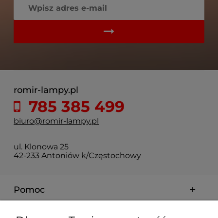
romir-lampy.pl
785 385 499
biuro@romir-lampy.pl
ul. Klonowa 25
42-233 Antoniów k/Częstochowy
Pomoc
Moje konto