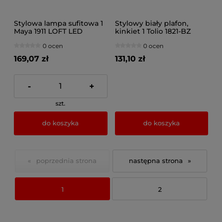
Stylowa lampa sufitowa 1
Stylowy biały plafon,
Maya 1911 LOFT LED
kinkiet 1 Tolio 1821-BZ
LOFT różne kolory
0 ocen
0 ocen
wykończeń
169,07 zł
131,10 zł
-
+
szt.
do koszyka
do koszyka
«
»
1
2