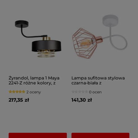
Żyrandol, lampa 1 Maya
Lampa sufitowa stylowa
2241-Z różne kolory, z
czarna-biała z
regulacją
miedzianym, złotym lub
2 oceny
0 ocen
srebrnym abażurem 1 Kali
1411KM LOFT LED
217,35 zł
141,30 zł