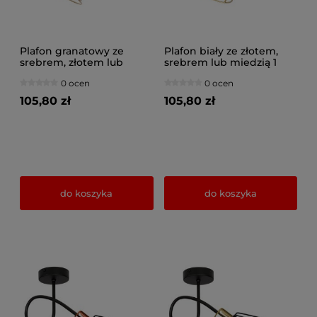
Plafon granatowy ze
Plafon biały ze złotem,
srebrem, złotem lub
srebrem lub miedzią 1
miedzią 1 Maya 3121-GZ na
Maya 3121-BZ na
0 ocen
0 ocen
przegubie
przegubie
105,80 zł
105,80 zł
do koszyka
do koszyka