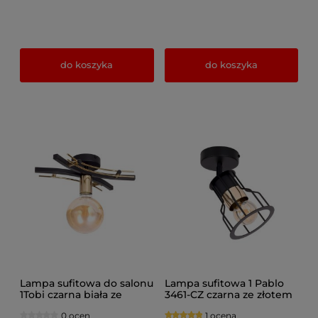
do koszyka
do koszyka
Lampa sufitowa do salonu
Lampa sufitowa 1 Pablo
1Tobi czarna biała ze
3461-CZ czarna ze złotem
złotem + żarówka Led
na przegubie
0 ocen
1 ocena
Globe