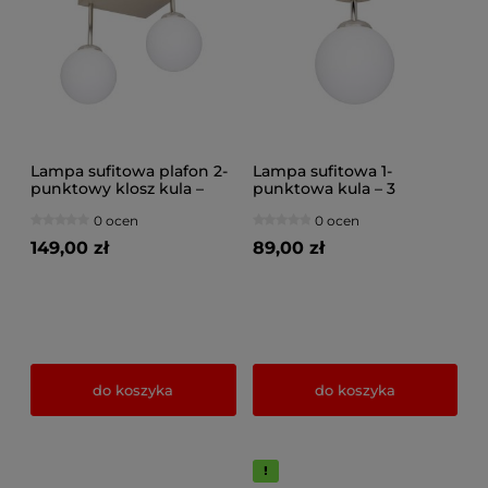
Lampa sufitowa plafon 2-
Lampa sufitowa 1-
punktowy klosz kula –
punktowa kula – 3
beżowa | Nowoczesny
wysokości | Okrągła
0 ocen
0 ocen
plafon z kloszami
beżowa podstawa |
szklanymi – oświetlenie
Nowoczesny plafon z
149,00 zł
89,00 zł
do salonu, kuchni, jadalni
mlecznym kloszem
do koszyka
do koszyka