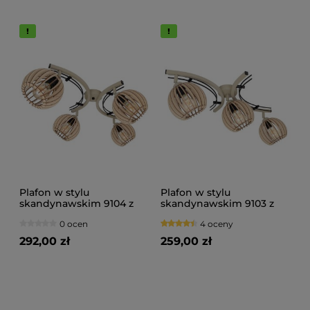
Plafon w stylu
Plafon w stylu
skandynawskim 9104 z
skandynawskim 9103 z
regulacją abażury
regulacją abażury
0 ocen
4 oceny
drewniane naturalne,
drewniane naturalne,
brązowe, czarne
brązowe, czarne
292,00 zł
259,00 zł