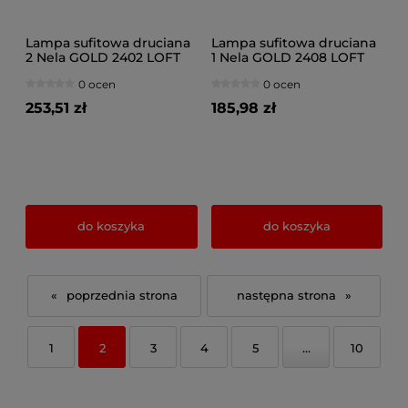
Lampa sufitowa druciana
Lampa sufitowa druciana
2 Nela GOLD 2402 LOFT
1 Nela GOLD 2408 LOFT
LED regulacja
LED regulacja
0 ocen
0 ocen
253,51 zł
185,98 zł
do koszyka
do koszyka
«
»
1
2
3
4
5
...
10