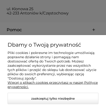
ul. Klonowa 25
42-233 Antoniów k/Częstochowy
Pomoc
Moje konto
Dbamy o Twoją prywatność
Pliki cookies i pokrewne im technologie umożliwiają
Płatności i dostawa
poprawne działanie strony i pomagają nam
dostosować ofertę do Twoich potrzeb. Możesz
zaakceptować wykorzystanie przez nas wszystkich
Informacje
tych plików i przejść do sklepu lub dostosować użycie
plików do swoich preferencji, wybierając opcję
"Dostosuj zgody".
Więcej o plikach cookies przeczytasz w naszej Polityce
O nas
prywatności.
zaakceptuj tylko niezbędne