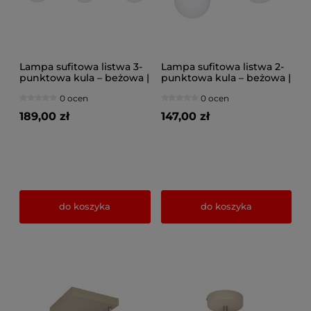
Lampa sufitowa listwa 3-
Lampa sufitowa listwa 2-
punktowa kula – beżowa |
punktowa kula – beżowa |
Nowoczesny plafon z
Nowoczesny plafon z
0 ocen
0 ocen
kloszami szklanymi –
kloszami szklanymi –
oświetlenie do salonu,
oświetlenie do salonu,
189,00 zł
147,00 zł
kuchni, jadalni
kuchni, jadalni
do koszyka
do koszyka