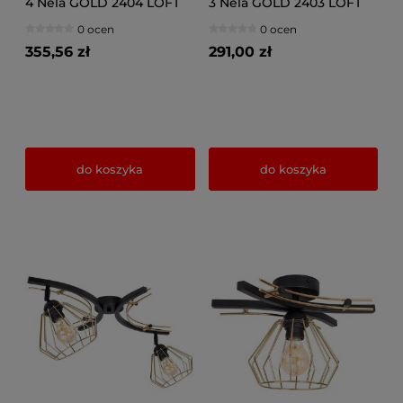
4 Nela GOLD 2404 LOFT
3 Nela GOLD 2403 LOFT
LED regulacja
LED regulacja
0 ocen
0 ocen
355,56 zł
291,00 zł
do koszyka
do koszyka