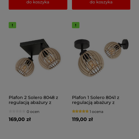
do koszyka
do koszyka
Plafon 2 Solero 8048 z
Plafon 1 Solero 8041 z
regulacją abażury z
regulacją abażury z
drewna naturalne,
drewna naturalne,
0 ocen
1 ocena
brązowe, czarne
brązowe, czarne
169,00 zł
119,00 zł