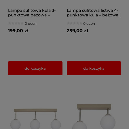
Lampa sufitowa kula 3-
Lampa sufitowa listwa 4-
punktowa beżowa –
punktowa kula – beżowa |
szklane klosze | Plafon do
Nowoczesny plafon z
0 ocen
0 ocen
salonu, sypialni, korytarza
kloszami szklanymi –
– polska produkcja
oświetlenie do salonu,
199,00 zł
259,00 zł
kuchni, jadalni
do koszyka
do koszyka