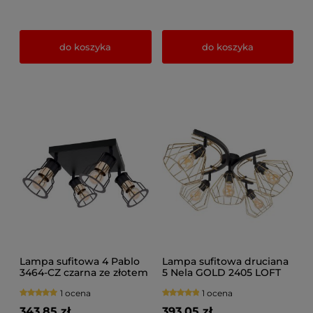
do koszyka
do koszyka
Lampa sufitowa 4 Pablo
Lampa sufitowa druciana
3464-CZ czarna ze złotem
5 Nela GOLD 2405 LOFT
na przegubach
LED regulacja
1 ocena
1 ocena
343,85 zł
393,05 zł