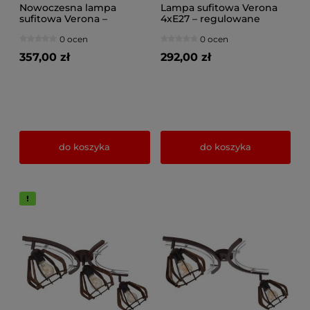
Nowoczesna lampa
Lampa sufitowa Verona
sufitowa Verona –
4xE27 – regulowane
metalowa oprawa,
klosze drewniane,
0 ocen
0 ocen
regulowane drewniane
metalowa oprawa
klosze
357,00 zł
292,00 zł
do koszyka
do koszyka