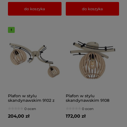
do koszyka
do koszyka
Plafon w stylu
Plafon w stylu
skandynawskim 9102 z
skandynawskim 9108
regulacją, abażury
abażur drewniany
0 ocen
0 ocen
drewniane naturalne,
naturalny, brązowy,
brązowe, czarne
czarny
204,00 zł
172,00 zł