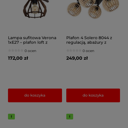
Lampa sufitowa Verona
Plafon 4 Solero 8044 z
1xE27 – plafon loft z
regulacją, abażury z
drewnianym abażurem
drewna naturalne,
0 ocen
0 ocen
brązowe, czarne
172,00 zł
249,00 zł
do koszyka
do koszyka