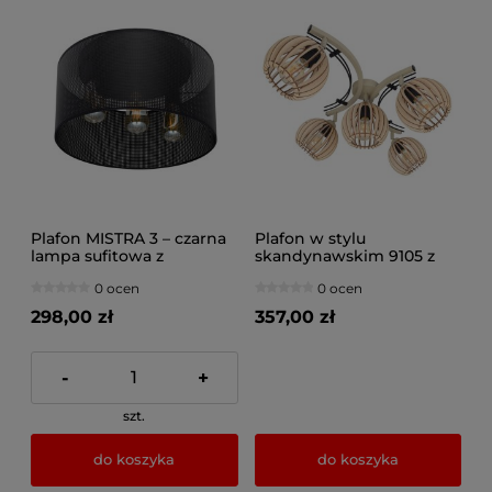
Plafon MISTRA 3 – czarna
Plafon w stylu
lampa sufitowa z
skandynawskim 9105 z
loftowym abażurem 40
regulacją, abażury
0 ocen
0 ocen
cm
drewniane naturalne,
brązowe, czarne
298,00 zł
357,00 zł
-
+
szt.
do koszyka
do koszyka