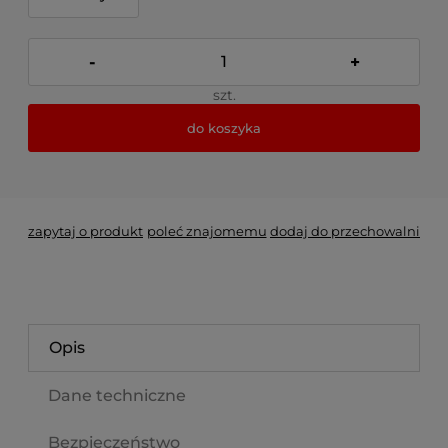
-
+
szt.
do koszyka
*
- Pole wymagane
zapytaj o produkt
poleć znajomemu
dodaj do przechowalni
Opis
Dane techniczne
Bezpieczeństwo