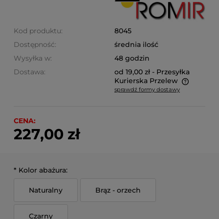
Kod produktu:
8045
Dostępność:
średnia ilość
Wysyłka w:
48 godzin
Dostawa:
od 19,00 zł
- Przesyłka
Kurierska Przelew
sprawdź formy dostawy
Cena nie zawiera ewentualnych kosztów płatności
CENA:
227,00 zł
*
Kolor abażura:
Naturalny
Brąz - orzech
Czarny