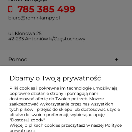
785 385 499
biuro@romir-lampy.pl
ul. Klonowa 25
42-233 Antoniów k/Częstochowy
Pomoc
Moje konto
Dbamy o Twoją prywatność
Pliki cookies i pokrewne im technologie umożliwiają
Płatności i dostawa
poprawne działanie strony i pomagają nam
dostosować ofertę do Twoich potrzeb. Możesz
zaakceptować wykorzystanie przez nas wszystkich
Informacje
tych plików i przejść do sklepu lub dostosować użycie
plików do swoich preferencji, wybierając opcję
"Dostosuj zgody".
Więcej o plikach cookies przeczytasz w naszej Polityce
O nas
prywatności.