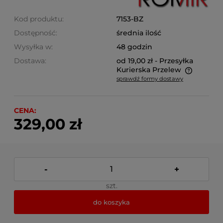
Kod produktu:
7153-BZ
Dostępność:
średnia ilość
Wysyłka w:
48 godzin
Dostawa:
od 19,00 zł
- Przesyłka
Kurierska Przelew
sprawdź formy dostawy
Cena nie zawiera ewentualnych kosztów płatności
CENA:
329,00 zł
-
+
szt.
do koszyka