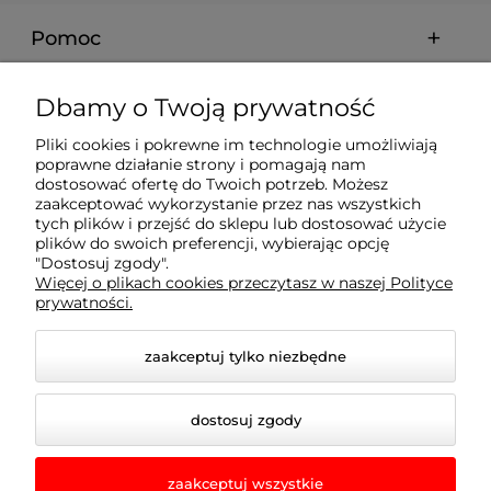
Pomoc
Moje konto
Dbamy o Twoją prywatność
Pliki cookies i pokrewne im technologie umożliwiają
Płatności i dostawa
poprawne działanie strony i pomagają nam
dostosować ofertę do Twoich potrzeb. Możesz
zaakceptować wykorzystanie przez nas wszystkich
tych plików i przejść do sklepu lub dostosować użycie
Informacje
plików do swoich preferencji, wybierając opcję
"Dostosuj zgody".
Więcej o plikach cookies przeczytasz w naszej Polityce
O nas
prywatności.
zaakceptuj tylko niezbędne
dostosuj zgody
zaakceptuj wszystkie