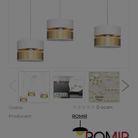
0 ocen
Ocena:
Producent:
ROMIR