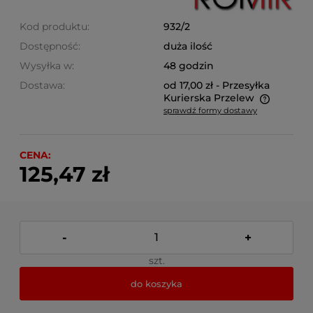
Kod produktu:
932/2
Dostępność:
duża ilość
Wysyłka w:
48 godzin
Dostawa:
od 17,00 zł
- Przesyłka
Kurierska Przelew
sprawdź formy dostawy
Cena nie zawiera ewentualnych kosztów płatności
CENA:
125,47 zł
-
+
szt.
do koszyka