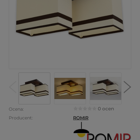
0 ocen
Ocena:
Producent:
ROMIR