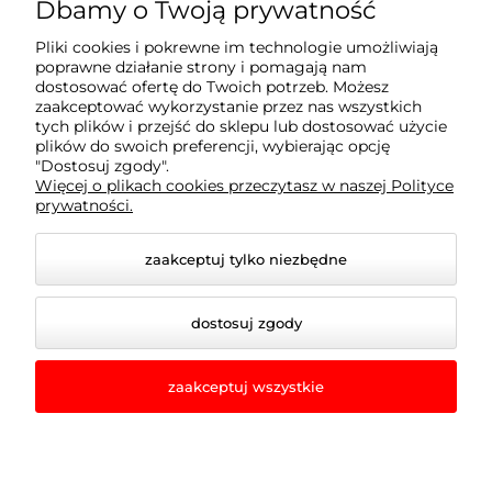
Moje konto
Dbamy o Twoją prywatność
Pliki cookies i pokrewne im technologie umożliwiają
Płatności i dostawa
poprawne działanie strony i pomagają nam
dostosować ofertę do Twoich potrzeb. Możesz
zaakceptować wykorzystanie przez nas wszystkich
tych plików i przejść do sklepu lub dostosować użycie
Informacje
plików do swoich preferencji, wybierając opcję
"Dostosuj zgody".
Więcej o plikach cookies przeczytasz w naszej Polityce
O nas
prywatności.
zaakceptuj tylko niezbędne
dostosuj zgody
zaakceptuj wszystkie
© 2026 romir-lampy.pl. Wszelkie prawa zastrzeżone.
Styl graficzny i aplikacje ShopGadget.pl
Sklep
internetowy Shoper.pl