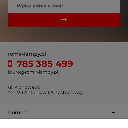
romir-lampy.pl
785 385 499
biuro@romir-lampy.pl
ul. Klonowa 25
42-233 Antoniów k/Częstochowy
Pomoc