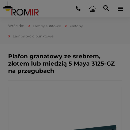
Lampy sufitowe
Plafony
Lampy 5-cio punktowe
Plafon granatowy ze srebrem,
złotem lub miedzią 5 Maya 3125-GZ
na przegubach