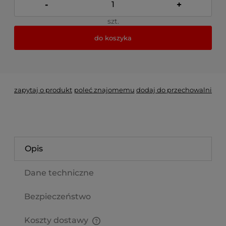
-
+
szt.
do koszyka
*
- Pole wymagane
zapytaj o produkt
poleć znajomemu
dodaj do przechowalni
Opis
Dane techniczne
Bezpieczeństwo
Koszty dostawy