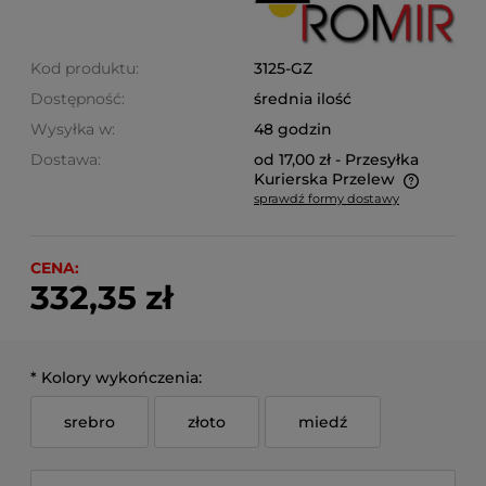
Kod produktu:
3125-GZ
Dostępność:
średnia ilość
Wysyłka w:
48 godzin
Dostawa:
od 17,00 zł
- Przesyłka
Kurierska Przelew
sprawdź formy dostawy
Cena nie zawiera ewentualnych kosztów płatności
CENA:
332,35 zł
*
Kolory wykończenia:
srebro
złoto
miedź