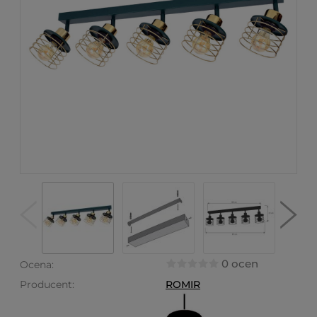
0 ocen
Ocena:
Producent:
ROMIR