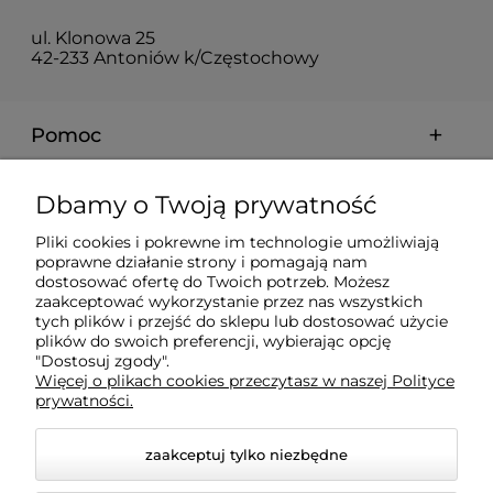
ul. Klonowa 25
42-233 Antoniów k/Częstochowy
Pomoc
Moje konto
Dbamy o Twoją prywatność
Pliki cookies i pokrewne im technologie umożliwiają
Płatności i dostawa
poprawne działanie strony i pomagają nam
dostosować ofertę do Twoich potrzeb. Możesz
zaakceptować wykorzystanie przez nas wszystkich
tych plików i przejść do sklepu lub dostosować użycie
Informacje
plików do swoich preferencji, wybierając opcję
"Dostosuj zgody".
Więcej o plikach cookies przeczytasz w naszej Polityce
O nas
prywatności.
zaakceptuj tylko niezbędne