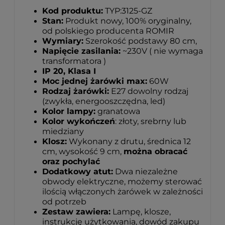
Kod produktu:
TYP:3125-GZ
Stan:
Produkt nowy, 100% oryginalny,
od polskiego producenta ROMIR
Wymiary:
Szerokość podstawy 80 cm,
Napięcie zasilania:
~230V ( nie wymaga
transformatora )
IP 20, Klasa I
Moc jednej żarówki max:
60W
Rodzaj żarówki:
E27 dowolny rodzaj
(zwykła, energooszczędna, led)
Kolor lampy:
granatowa
Kolor wykończeń
: złoty, srebrny lub
miedziany
Klosz:
Wykonany z drutu, średnica 12
cm, wysokość 9 cm,
można obracać
oraz pochylać
Dodatkowy atut:
Dwa niezależne
obwody elektryczne, możemy sterować
ilością włączonych żarówek w zależności
od potrzeb
Zestaw zawiera:
Lampę, klosze,
instrukcję użytkowania, dowód zakupu