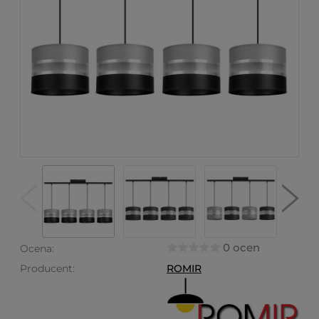
0 ocen
Ocena:
Producent:
ROMIR