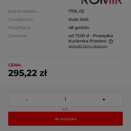
Kod produktu:
1705_02
Dostępność:
duża ilość
Wysyłka w:
48 godzin
Dostawa:
od 17,00 zł
- Przesyłka
Kurierska Przelew
sprawdź formy dostawy
Cena nie zawiera ewentualnych kosztów płatności
CENA:
295,22 zł
-
+
szt.
do koszyka