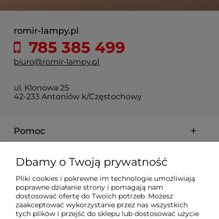
romir-lampy.pl
785 385 499
biuro@romir-lampy.pl
ul. Klonowa 25
42-233 Antoniów k/Częstochowy
Pomoc
Moje konto
Dbamy o Twoją prywatność
Pliki cookies i pokrewne im technologie umożliwiają
Płatności i dostawa
poprawne działanie strony i pomagają nam
dostosować ofertę do Twoich potrzeb. Możesz
zaakceptować wykorzystanie przez nas wszystkich
tych plików i przejść do sklepu lub dostosować użycie
Informacje