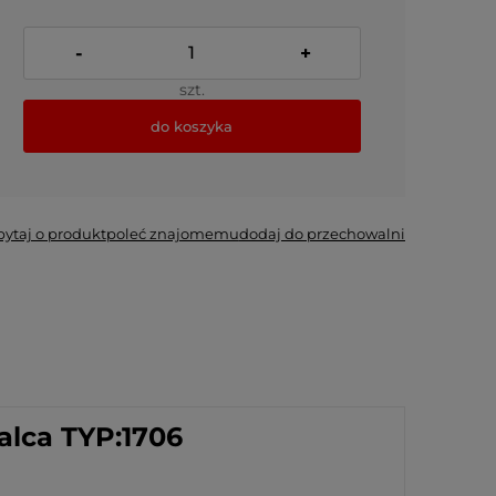
-
+
szt.
do koszyka
pytaj o produkt
poleć znajomemu
dodaj do przechowalni
alca TYP:1706