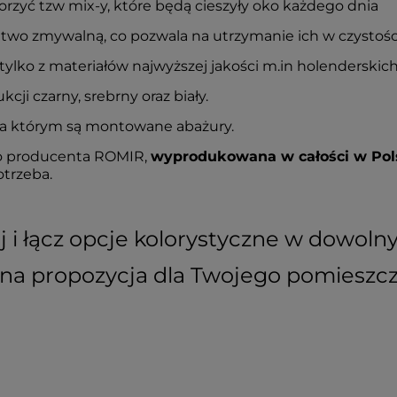
orzyć tzw mix-y, które będą cieszyły oko każdego dnia
atwo zmywalną, co pozwala na utrzymanie ich w czystośc
lko z materiałów najwyższej jakości m.in holenderskich,
ji czarny, srebrny oraz biały.
a którym są montowane abażury.
go producenta ROMIR,
wyprodukowana w całości w Pol
otrzeba.
 i łącz opcje kolorystyczne w dowoln
lna propozycja dla Twojego pomieszcz