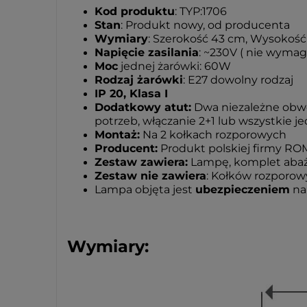
Kod produktu
: TYP:1706
Stan
: Produkt nowy, od producenta
Wymiary
: Szerokość 43 cm, Wysokość
Napięcie zasilania
: ~230V ( nie wymag
Moc
jednej żarówki: 60W
Rodzaj żarówki
: E27 dowolny rodzaj
IP 20, Klasa I
Dodatkowy atut:
Dwa niezależne obwo
potrzeb, włączanie 2+1 lub wszystkie j
Montaż:
Na 2 kołkach rozporowych
Producent:
Produkt polskiej firmy RO
Zestaw zawiera:
Lampę, komplet abaż
Zestaw nie zawiera
: Kołków rozporowy
Lampa objęta jest
ubezpieczeniem
na 
Wymiary: