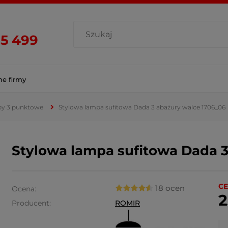
85 499
ne firmy
y 3 punktowe
Stylowa lampa sufitowa Dada 3 abażury walce 1706_06
Stylowa lampa sufitowa Dada 3
CE
18 ocen
Ocena:
2
Producent:
ROMIR