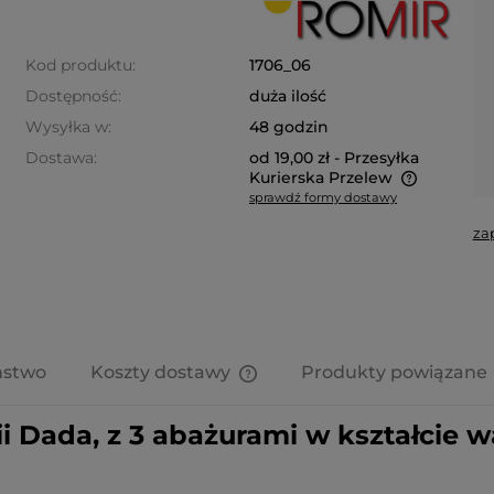
Kod produktu:
1706_06
Dostępność:
duża ilość
Wysyłka w:
48 godzin
Dostawa:
od 19,00 zł
- Przesyłka
Kurierska Przelew
sprawdź formy dostawy
Cena nie zawiera ewentualnych
za
kosztów płatności
ństwo
Koszty dostawy
Produkty powiązane
Cena nie zawiera ewentualnych
i Dada, z 3 abażurami w kształcie w
kosztów płatności