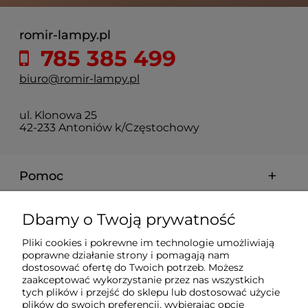
romir-lampy.pl
785 385 499
biuro@romir-lampy.pl
ul. Klonowa 25
42-233 Antoniów k/Częstochowy
Pomoc
Moje konto
Dbamy o Twoją prywatność
Pliki cookies i pokrewne im technologie umożliwiają
Płatności i dostawa
poprawne działanie strony i pomagają nam
dostosować ofertę do Twoich potrzeb. Możesz
zaakceptować wykorzystanie przez nas wszystkich
tych plików i przejść do sklepu lub dostosować użycie
Informacje
plików do swoich preferencji, wybierając opcję