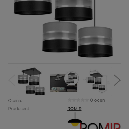
0 ocen
Ocena:
Producent:
ROMIR