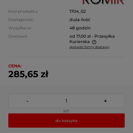
Kod produktu:
1704_02
Dostępność:
duża ilość
Wysyłka w:
48 godzin
Dostawa:
od 17,00 zł
- Przesyłka
Kurierska
sprawdź formy dostawy
Cena nie zawiera ewentualnych kosztów płatności
CENA:
285,65 zł
-
+
szt.
do koszyka