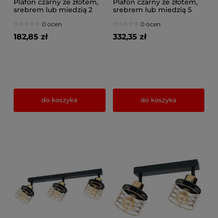
Plafon czarny ze złotem,
Plafon czarny ze złotem,
srebrem lub miedzią 2
srebrem lub miedzią 5
Maya 3128-Z na
Maya 3125-Z na
0 ocen
0 ocen
przegubach
przegubach
182,85 zł
332,35 zł
do koszyka
do koszyka