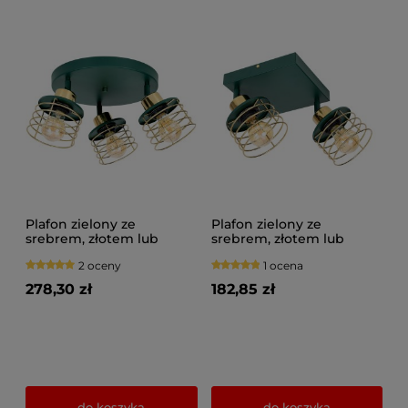
Plafon zielony ze
Plafon zielony ze
srebrem, złotem lub
srebrem, złotem lub
miedzią 3 Maya 3126-GG
miedzią 2 Maya 3128-GG
2 oceny
1 ocena
na przegubach
na przegubach
278,30 zł
182,85 zł
do koszyka
do koszyka