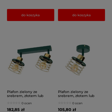
do koszyka
do koszyka
Plafon zielony ze
Plafon zielony ze
srebrem, złotem lub
srebrem, złotem lub
miedzią 2 Maya 3127-GG
miedzią 1 Maya 3121-GG na
0 ocen
0 ocen
na przegubach
przegubie
182,85 zł
105,80 zł