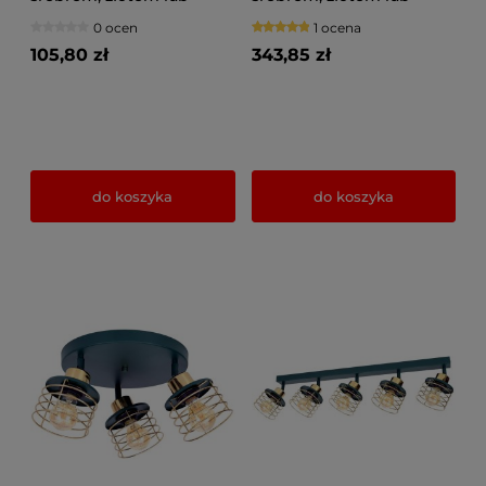
miedzią 1 Maya 3121-GG na
miedzią 4 Maya 3124-GZ
0 ocen
1 ocena
przegubie
na przegubach
105,80 zł
343,85 zł
do koszyka
do koszyka