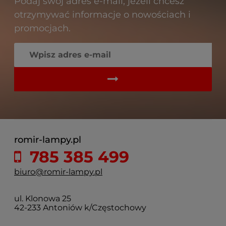
Podaj swój adres e-mail, jeżeli chcesz
otrzymywać informacje o nowościach i
promocjach.
romir-lampy.pl
785 385 499
biuro@romir-lampy.pl
ul. Klonowa 25
42-233 Antoniów k/Częstochowy