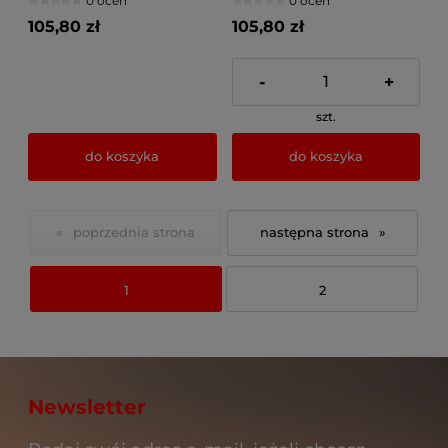
0 ocen
0 ocen
przegubie
przegubie
105,80 zł
105,80 zł
-
+
szt.
do koszyka
do koszyka
«
»
1
2
Newsletter