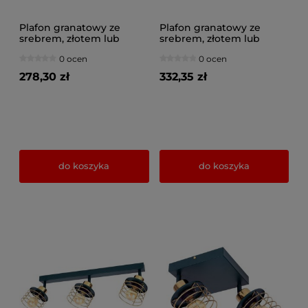
Plafon granatowy ze
Plafon granatowy ze
srebrem, złotem lub
srebrem, złotem lub
miedzią 3 Maya 3126-GZ
miedzią 5 Maya 3125-GZ
0 ocen
0 ocen
na przegubach
na przegubach
278,30 zł
332,35 zł
do koszyka
do koszyka