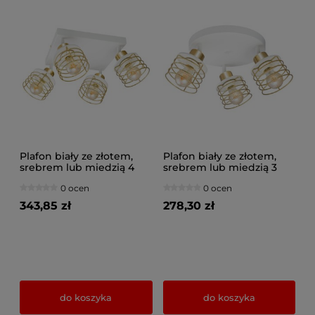
Plafon biały ze złotem,
Plafon biały ze złotem,
srebrem lub miedzią 4
srebrem lub miedzią 3
Maya 3124-BZ na
Maya 3126-BZ na
0 ocen
0 ocen
przegubach
przegubach
343,85 zł
278,30 zł
do koszyka
do koszyka