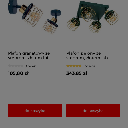
Plafon granatowy ze
Plafon zielony ze
srebrem, złotem lub
srebrem, złotem lub
miedzią 1 Maya 3121-GZ na
miedzią 4 Maya 3124-GG
0 ocen
1 ocena
przegubie
na przegubach
105,80 zł
343,85 zł
do koszyka
do koszyka