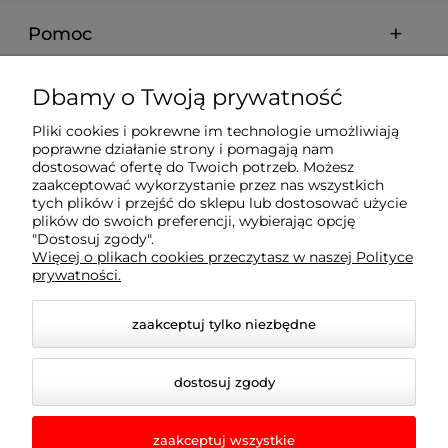
Pomoc
Moje konto
Dbamy o Twoją prywatność
Pliki cookies i pokrewne im technologie umożliwiają
Płatności i dostawa
poprawne działanie strony i pomagają nam
dostosować ofertę do Twoich potrzeb. Możesz
zaakceptować wykorzystanie przez nas wszystkich
Informacje
tych plików i przejść do sklepu lub dostosować użycie
plików do swoich preferencji, wybierając opcję
"Dostosuj zgody".
Więcej o plikach cookies przeczytasz w naszej Polityce
O nas
prywatności.
zaakceptuj tylko niezbędne
dostosuj zgody
zaakceptuj wszystkie