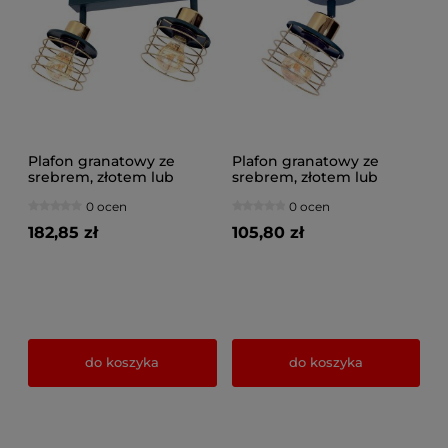
Plafon granatowy ze
Plafon granatowy ze
srebrem, złotem lub
srebrem, złotem lub
miedzią 2 Maya 3127-GZ
miedzią 1 Maya 3121-GZ na
0 ocen
0 ocen
na przegubach
przegubie
182,85 zł
105,80 zł
do koszyka
do koszyka