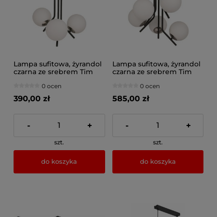
Lampa sufitowa, żyrandol
Lampa sufitowa, żyrandol
czarna ze srebrem Tim
czarna ze srebrem Tim
3xE14, 1736-JUP
5xE14, 1733JUP
0 ocen
0 ocen
390,00 zł
585,00 zł
-
+
-
+
szt.
szt.
do koszyka
do koszyka