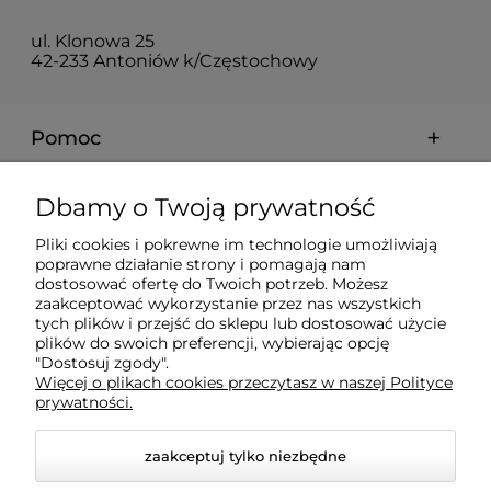
ul. Klonowa 25
42-233 Antoniów k/Częstochowy
Pomoc
Moje konto
Dbamy o Twoją prywatność
Pliki cookies i pokrewne im technologie umożliwiają
Płatności i dostawa
poprawne działanie strony i pomagają nam
dostosować ofertę do Twoich potrzeb. Możesz
zaakceptować wykorzystanie przez nas wszystkich
Informacje
tych plików i przejść do sklepu lub dostosować użycie
plików do swoich preferencji, wybierając opcję
"Dostosuj zgody".
Więcej o plikach cookies przeczytasz w naszej Polityce
O nas
prywatności.
zaakceptuj tylko niezbędne