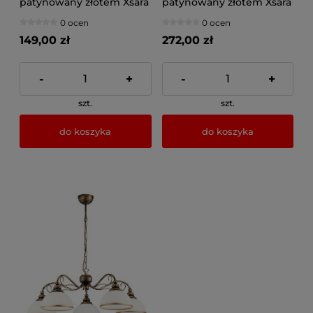
patynowany złotem Xsara
patynowany złotem Xsara
1xE27, 1174JUP
3xE27, 1176JUP
0 ocen
0 ocen
149,00 zł
272,00 zł
-
+
-
+
szt.
szt.
do koszyka
do koszyka