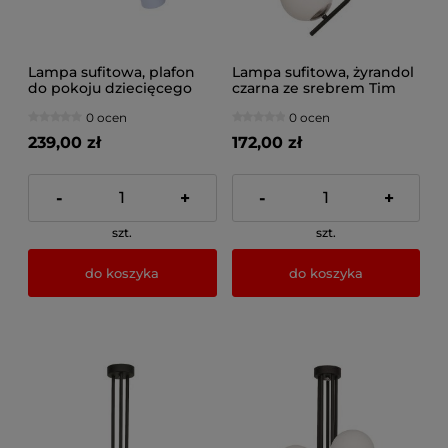
Lampa sufitowa, plafon
Lampa sufitowa, żyrandol
do pokoju dziecięcego
czarna ze srebrem Tim
9340 Fun
1xE14, 1735-JUP
0 ocen
0 ocen
239,00 zł
172,00 zł
-
+
-
+
szt.
szt.
do koszyka
do koszyka