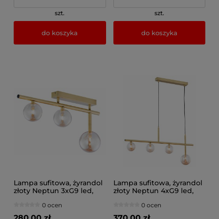
szt.
szt.
do koszyka
do koszyka
Lampa sufitowa, żyrandol
Lampa sufitowa, żyrandol
złoty Neptun 3xG9 led,
złoty Neptun 4xG9 led,
1898JUP
1899JUP
0 ocen
0 ocen
280,00 zł
370,00 zł