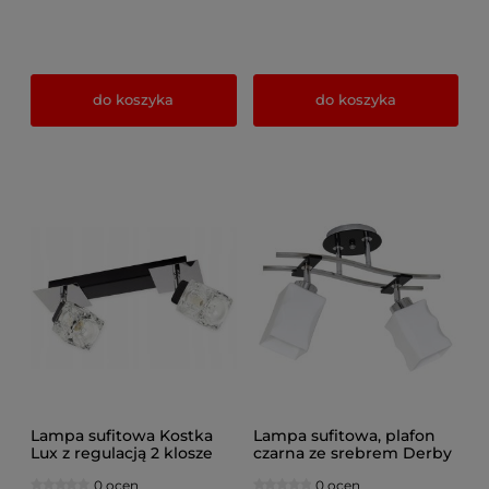
do koszyka
do koszyka
Lampa sufitowa Kostka
Lampa sufitowa, plafon
Lux z regulacją 2 klosze
czarna ze srebrem Derby
412/1
2xE27, 0789
0 ocen
0 ocen