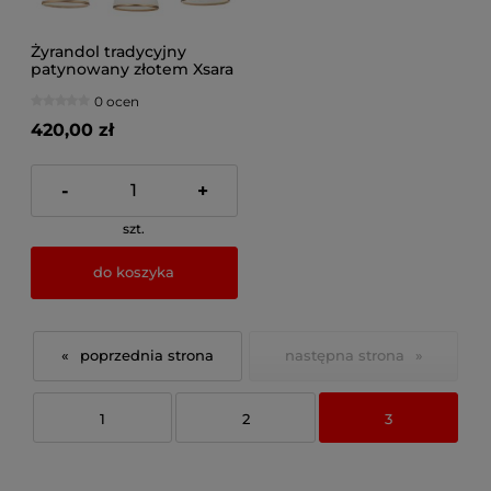
Żyrandol tradycyjny
patynowany złotem Xsara
5xE27, 1177JUP
0 ocen
420,00 zł
-
+
szt.
do koszyka
«
»
1
2
3