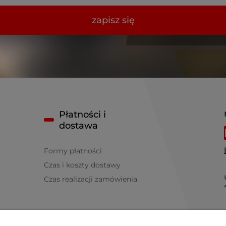
zapisz się
Płatności i
dostawa
Formy płatności
Czas i koszty dostawy
Czas realizacji zamówienia