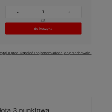
-
+
szt.
do koszyka
pytaj o produkt
poleć znajomemu
dodaj do przechowalni
złota 3 punktowa