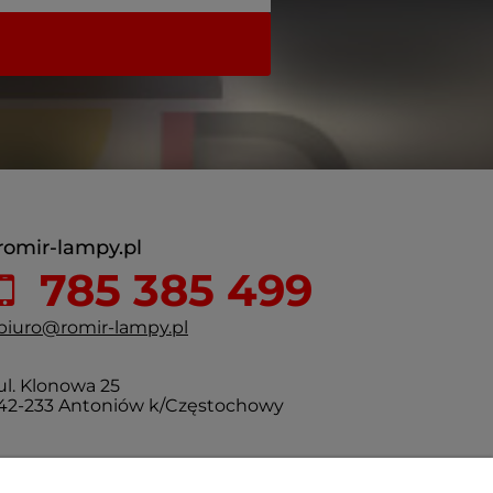
romir-lampy.pl
785 385 499
biuro@romir-lampy.pl
ul. Klonowa 25
42-233 Antoniów k/Częstochowy