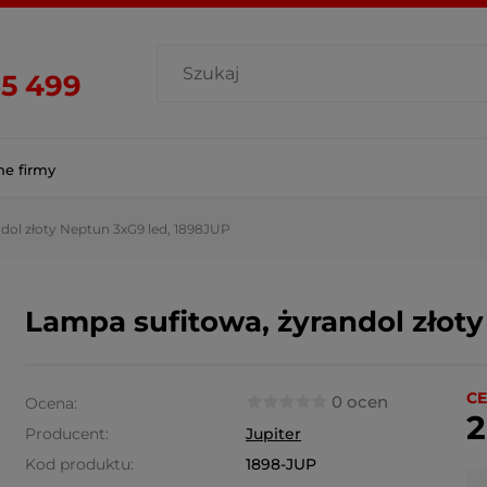
85 499
ne firmy
dol złoty Neptun 3xG9 led, 1898JUP
Lampa sufitowa, żyrandol złot
CE
0 ocen
Ocena:
2
Producent:
Jupiter
Kod produktu:
1898-JUP