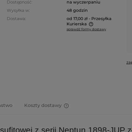
Dostępność:
na wyczerpaniu
Wysyłka w:
48 godzin
Dostawa:
od 17,00 zł
- Przesyłka
Kurierska
sprawdź formy dostawy
Cena nie zawiera ewentualnych
kosztów płatności
za
ństwo
Koszty dostawy
Cena nie zawiera ewentualnych
kosztów płatności
sufitowej z serii Neptun 1898-JUP 