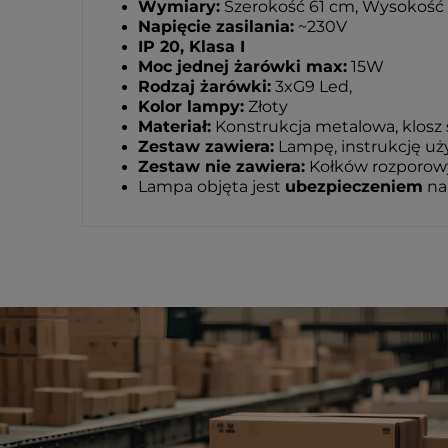
Wymiary:
Szerokość 61 cm, Wysokość
Napięcie zasilania:
~230V
IP 20, Klasa I
Moc jednej żarówki max:
15W
Rodzaj żarówki:
3xG9 Led,
Kolor lampy:
Złoty
Materiał:
Konstrukcja metalowa, klosz 
Zestaw zawiera:
Lampę, instrukcję u
Zestaw nie zawiera:
Kołków rozporowyc
Lampa objęta jest
ubezpieczeniem
na 