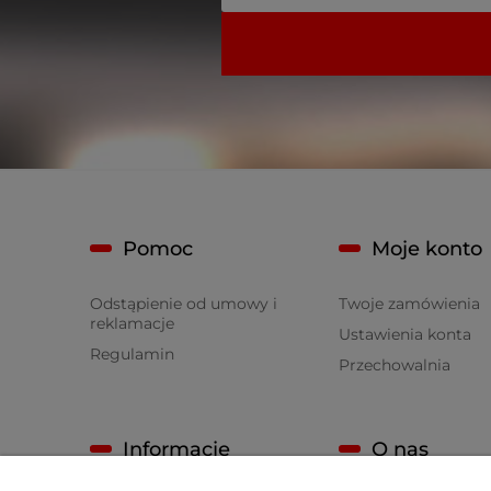
Pomoc
Moje konto
Odstąpienie od umowy i
Twoje zamówienia
reklamacje
Ustawienia konta
Regulamin
Przechowalnia
Informacje
O nas