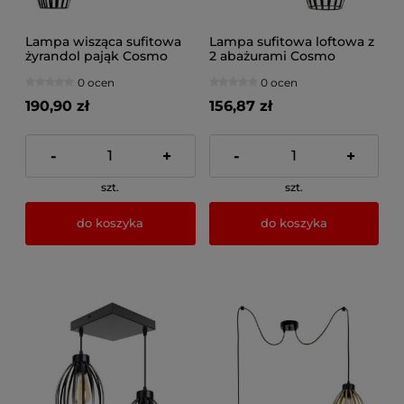
Lampa wisząca sufitowa
Lampa sufitowa loftowa z
żyrandol pająk Cosmo
2 abażurami Cosmo
2242_02 czarny
2238_02 czarny
0 ocen
0 ocen
190,90 zł
156,87 zł
-
+
-
+
szt.
szt.
do koszyka
do koszyka