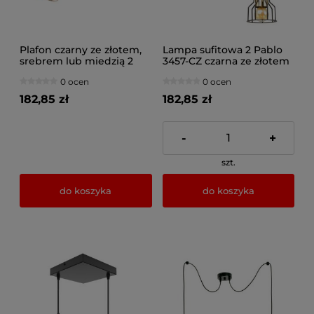
Plafon czarny ze złotem,
Lampa sufitowa 2 Pablo
srebrem lub miedzią 2
3457-CZ czarna ze złotem
Maya 3127-Z na
0 ocen
0 ocen
przegubach
182,85 zł
182,85 zł
-
+
szt.
do koszyka
do koszyka