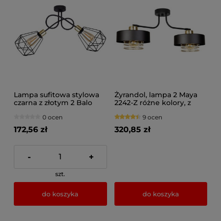
Lampa sufitowa stylowa
Żyrandol, lampa 2 Maya
czarna z złotym 2 Balo
2242-Z różne kolory, z
2292 LOFT
regulacją
0 ocen
9 ocen
172,56 zł
320,85 zł
-
+
szt.
do koszyka
do koszyka