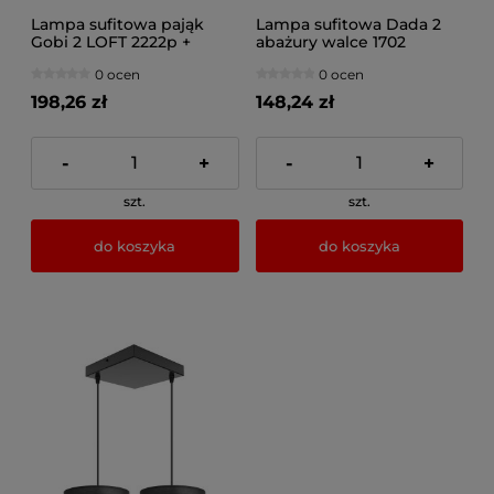
Lampa sufitowa pająk
Lampa sufitowa Dada 2
Gobi 2 LOFT 2222p +
abażury walce 1702
żarówki
0 ocen
0 ocen
198,26 zł
148,24 zł
-
+
-
+
szt.
szt.
do koszyka
do koszyka