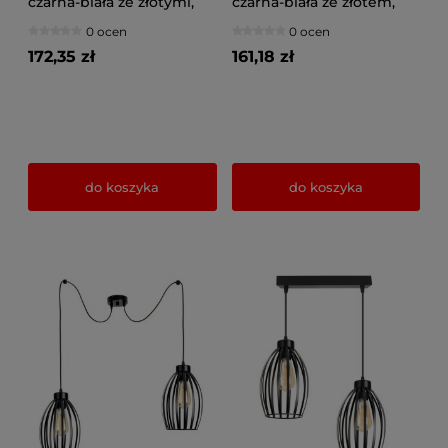
czarna-biała ze złotymi,
czarna-biała ze złotem,
srebrnymi lub
srebrem, miedzią 2 Kali
0 ocen
0 ocen
miedzianymi abażurami 2
1412cz LOFT LED
Kali 1412KZ LOFT LED
172,35 zł
161,18 zł
do koszyka
do koszyka