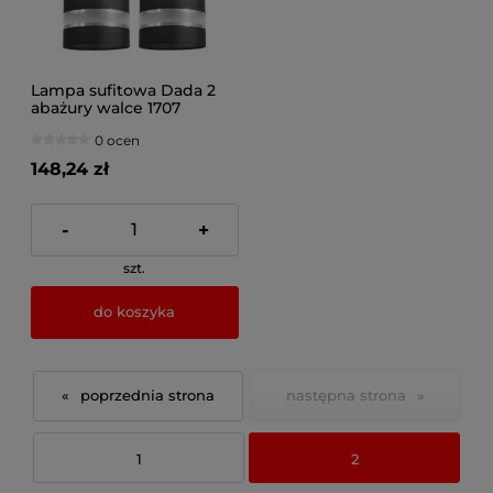
Lampa sufitowa Dada 2
abażury walce 1707
0 ocen
148,24 zł
-
+
szt.
do koszyka
«
»
1
2