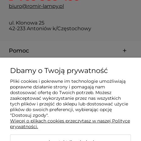
biuro@romir-lampy.pl
ul. Klonowa 25
42-233 Antoniów k/Częstochowy
Pomoc
Moje konto
Dbamy o Twoją prywatność
Pliki cookies i pokrewne im technologie umożliwiają
Płatności i dostawa
poprawne działanie strony i pomagają nam
dostosować ofertę do Twoich potrzeb. Możesz
zaakceptować wykorzystanie przez nas wszystkich
Informacje
tych plików i przejść do sklepu lub dostosować użycie
plików do swoich preferencji, wybierając opcję
"Dostosuj zgody".
Więcej o plikach cookies przeczytasz w naszej Polityce
O nas
prywatności.