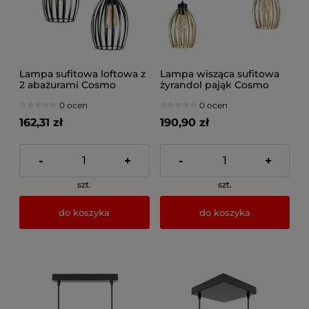
Lampa sufitowa loftowa z
Lampa wisząca sufitowa
2 abażurami Cosmo
żyrandol pająk Cosmo
2232_02 czarny
2242
0 ocen
0 ocen
162,31 zł
190,90 zł
-
+
-
+
szt.
szt.
do koszyka
do koszyka