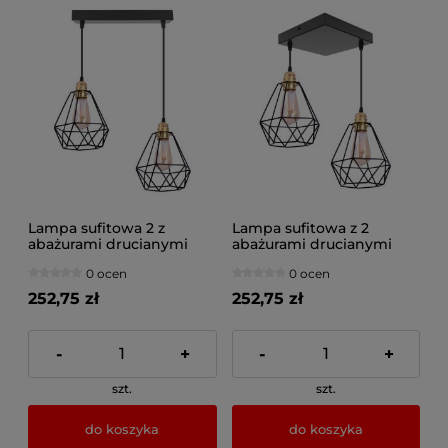
Lampa sufitowa 2 z
Lampa sufitowa z 2
abażurami drucianymi
abażurami drucianymi
2228
2222
0 ocen
0 ocen
252,75 zł
252,75 zł
-
+
-
+
szt.
szt.
do koszyka
do koszyka