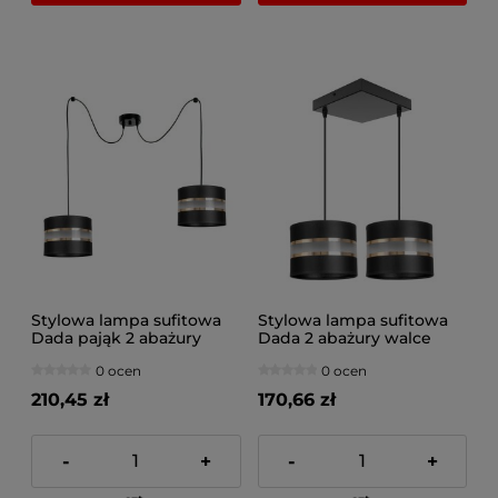
Stylowa lampa sufitowa
Stylowa lampa sufitowa
Dada pająk 2 abażury
Dada 2 abażury walce
walec 1712_02
1707_03
0 ocen
0 ocen
210,45 zł
170,66 zł
-
+
-
+