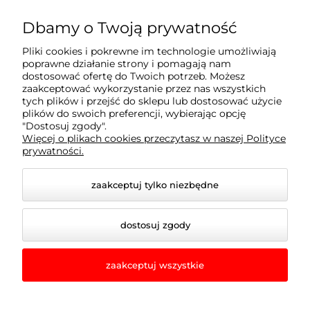
Moje konto
Dbamy o Twoją prywatność
Pliki cookies i pokrewne im technologie umożliwiają
Płatności i dostawa
poprawne działanie strony i pomagają nam
dostosować ofertę do Twoich potrzeb. Możesz
zaakceptować wykorzystanie przez nas wszystkich
Informacje
tych plików i przejść do sklepu lub dostosować użycie
plików do swoich preferencji, wybierając opcję
"Dostosuj zgody".
Więcej o plikach cookies przeczytasz w naszej Polityce
O nas
prywatności.
zaakceptuj tylko niezbędne
dostosuj zgody
zaakceptuj wszystkie
© 2026 romir-lampy.pl. Wszelkie prawa zastrzeżone.
Styl graficzny i aplikacje ShopGadget.pl
Sklep