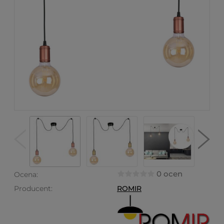
0 ocen
Ocena:
Producent:
ROMIR