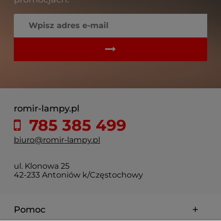
romir-lampy.pl
785 385 499
biuro@romir-lampy.pl
ul. Klonowa 25
42-233 Antoniów k/Częstochowy
Pomoc