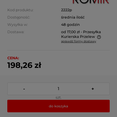
Kod produktu:
2222p
Dostępność:
średnia ilość
Wysyłka w:
48 godzin
Dostawa:
od 17,00 zł
- Przesyłka
Kurierska Przelew
sprawdź formy dostawy
Cena nie zawiera ewentualnych kosztów płatności
CENA:
198,26 zł
-
+
szt.
do koszyka