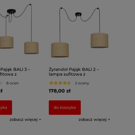
Pająk BALI 3 –
Żyrandol Pająk BALI 2 –
fitowa z
lampa sufitowa z
ymi abażurami
rattanowymi abażurami
8 ocen
2 oceny
7422
ł
178,00 zł
zyka
do koszyka
zobacz więcej
zobacz więcej