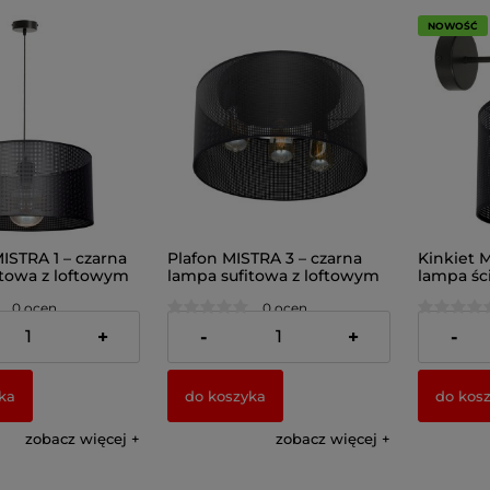
NOWOŚĆ
ISTRA 1 – czarna
Plafon MISTRA 3 – czarna
Kinkiet 
itowa z loftowym
lampa sufitowa z loftowym
lampa śc
 40 cm
abażurem 40 cm
abażure
0 ocen
0 ocen
298,00 zł
129,00 z
+
-
+
-
ka
do koszyka
do kos
zobacz więcej
zobacz więcej