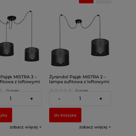
 Pająk MISTRA 3 –
Żyrandol Pająk MISTRA 2 –
fitowa z loftowymi
lampa sufitowa z loftowymi
i 7273
abażurami 7272
0 ocen
0 ocen
ł
174,00 zł
+
-
+
zyka
do koszyka
zobacz więcej
zobacz więcej