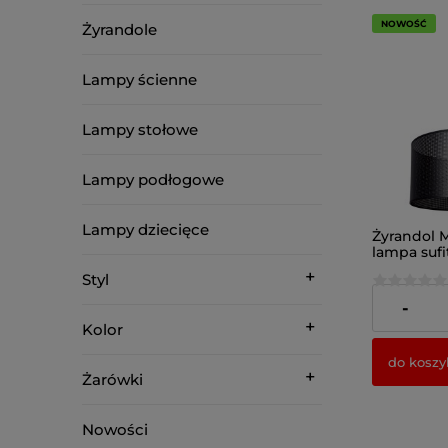
NOWOŚĆ
Żyrandole
Lampy ścienne
Lampy stołowe
Lampy podłogowe
Lampy dziecięce
Żyrandol M
lampa suf
abażurem
Styl
197,00 zł
-
Kolor
do koszy
Żarówki
Nowości