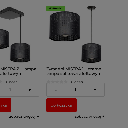
NOWOŚĆ
 MISTRA 2 – lampa
Żyrandol MISTRA 1 – czarna
 z loftowymi
lampa sufitowa z loftowym
i 7278
abażurem 7271/2
0 ocen
0 ocen
ł
129,00 zł
+
-
+
zyka
do koszyka
zobacz więcej
zobacz więcej