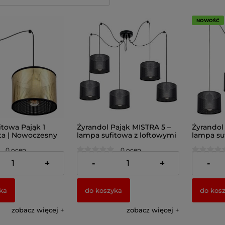
NOWOŚĆ
towa Pająk 1
Żyrandol Pająk MISTRA 5 –
Żyrandol
ta | Nowoczesny
lampa sufitowa z loftowymi
lampa su
1-punktowy do
abażurami 7270
abażuram
0 ocen
0 ocen
olska produkcja
349,00 zł
223,00 z
+
-
+
-
ka
do koszyka
do kos
zobacz więcej
zobacz więcej