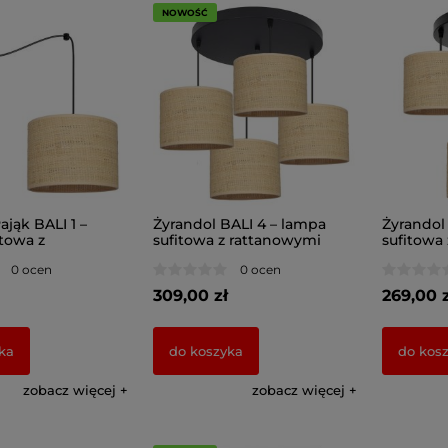
NOWOŚĆ
ająk BALI 1 –
Żyrandol BALI 4 – lampa
Żyrandol
towa z
sufitowa z rattanowymi
sufitowa
m abażurem 7421
abażurami 7424
abażuram
0 ocen
0 ocen
309,00 zł
269,00 z
ka
do koszyka
do kos
zobacz więcej
zobacz więcej