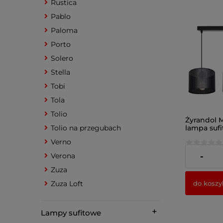
Rustica
Pablo
Paloma
Porto
Solero
Stella
Tobi
Tola
Tolio
Żyrandol M
Tolio na przegubach
lampa suf
abażurami
Verno
248,00 zł
Verona
-
Zuza
do koszy
Zuza Loft
Lampy sufitowe