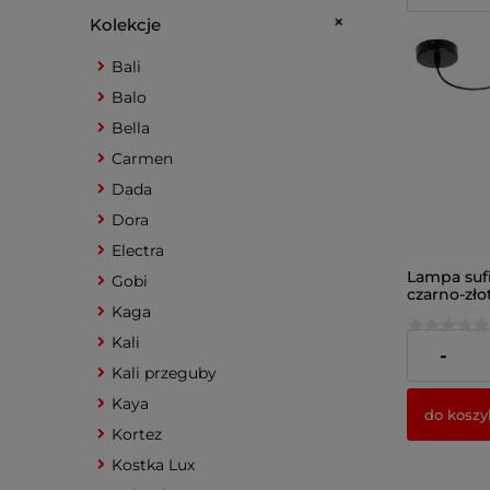
Kolekcje
Bali
Balo
Bella
Carmen
Dada
Dora
Electra
Lampa sufi
Gobi
czarno-zło
żyrandol 
Kaga
salonu – P
Kali
145,00 zł
-
Kali przeguby
Kaya
do koszy
Kortez
Kostka Lux