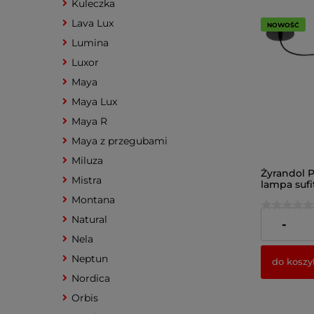
Kuleczka
Lava Lux
NOWOŚĆ
Lumina
Luxor
Maya
Maya Lux
Maya R
Maya z przegubami
Miluza
Żyrandol P
Mistra
lampa suf
abażurem 
Montana
Natural
139,00 zł
-
Nela
Neptun
do koszy
Nordica
Orbis