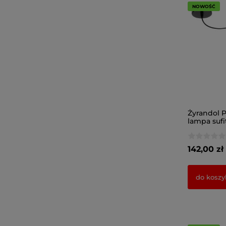
NOWOŚĆ
Żyrandol P
lampa sufi
rattanowy
142,00 zł
do koszy