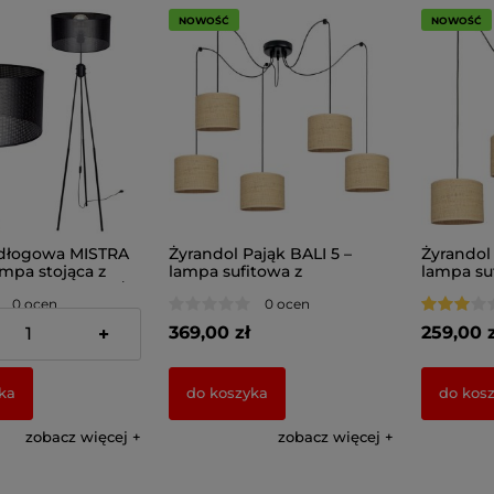
NOWOŚĆ
NOWOŚĆ
dłogowa MISTRA
Żyrandol Pająk BALI 5 –
Żyrandol 
ampa stojąca z
lampa sufitowa z
lampa su
abażurem 7280/2
rattanowymi abażurami
rattanow
0 ocen
0 ocen
7420
7423
369,00 zł
259,00 z
+
ka
do koszyka
do kos
zobacz więcej
zobacz więcej