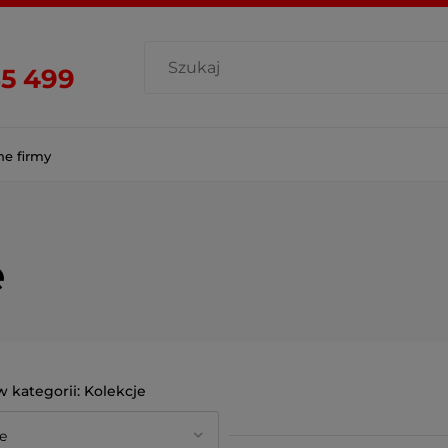
85 499
ne firmy
e
Kolekcje