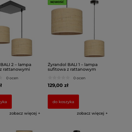
NOWOŚĆ
 BALI 2 – lampa
Żyrandol BALI 1 – lampa
 z rattanowymi
sufitowa z rattanowym
i 7428
abażurem 7421/2
0 ocen
0 ocen
ł
129,00 zł
zyka
do koszyka
zobacz więcej
zobacz więcej