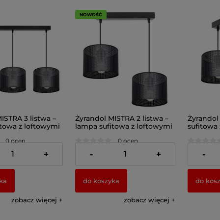
NOWOŚĆ
ISTRA 3 listwa –
Żyrandol MISTRA 2 listwa –
Żyrandol
itowa z loftowymi
lampa sufitowa z loftowymi
sufitowa
 7273/2
abażurami 7277
abażuram
0 ocen
0 ocen
187,00 zł
185,00 z
+
-
+
-
ka
do koszyka
do kos
zobacz więcej
zobacz więcej