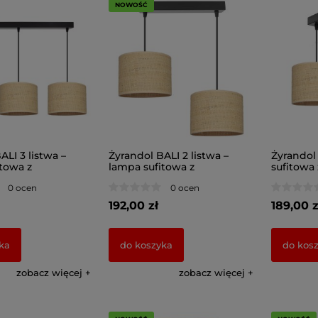
NOWOŚĆ
ALI 3 listwa –
Żyrandol BALI 2 listwa –
Żyrandol
towa z
lampa sufitowa z
sufitowa
mi abażurami
rattanowymi abażurami
abażuram
0 ocen
0 ocen
7427
192,00 zł
189,00 z
ka
do koszyka
do kos
zobacz więcej
zobacz więcej