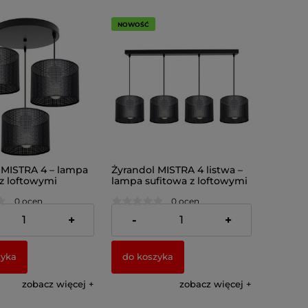
NOWOŚĆ
 MISTRA 4 – lampa
Żyrandol MISTRA 4 listwa –
 z loftowymi
lampa sufitowa z loftowymi
i 7276
abażurami 7275
0 ocen
0 ocen
zł
287,00 zł
+
-
+
zyka
do koszyka
zobacz więcej
zobacz więcej