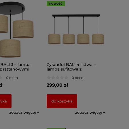
NOWOŚĆ
 BALI 3 – lampa
Żyrandol BALI 4 listwa –
 z rattanowymi
lampa sufitowa z
i 7426
rattanowymi abażurami
0 ocen
0 ocen
7425
ł
299,00 zł
zyka
do koszyka
zobacz więcej
zobacz więcej