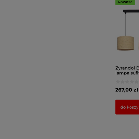
NOWOŚĆ
Żyrandol B
lampa sufi
rattanowy
7423/2
267,00 zł
do koszy