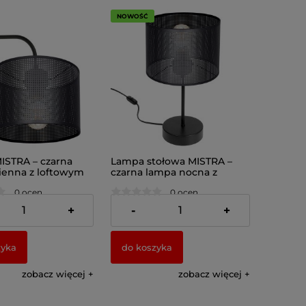
NOWOŚĆ
MISTRA – czarna
Lampa stołowa MISTRA –
ienna z loftowym
czarna lampa nocna z
m 7279
loftowym abażurem 7280
0 ocen
0 ocen
ł
147,00 zł
+
-
+
zyka
do koszyka
zobacz więcej
zobacz więcej