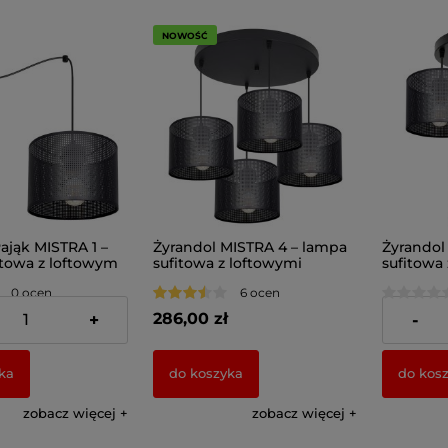
NOWOŚĆ
ająk MISTRA 1 –
Żyrandol MISTRA 4 – lampa
Żyrandol
itowa z loftowym
sufitowa z loftowymi
sufitowa
7271
abażurami 7274
abażuram
0 ocen
6 ocen
286,00 zł
254,00 
+
-
ka
do koszyka
do kos
zobacz więcej
zobacz więcej