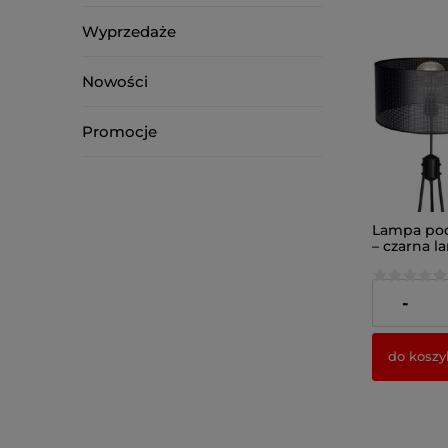
Wyprzedaże
Nowości
Promocje
Lampa po
– czarna l
loftowym 
299,00 zł
-
do koszy