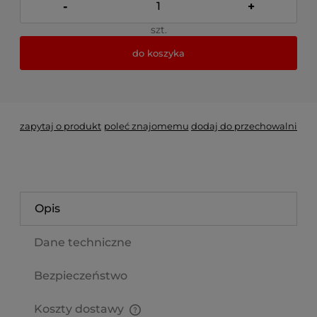
-
+
szt.
do koszyka
*
- Pole wymagane
zapytaj o produkt
poleć znajomemu
dodaj do przechowalni
Opis
Dane techniczne
Bezpieczeństwo
Koszty dostawy