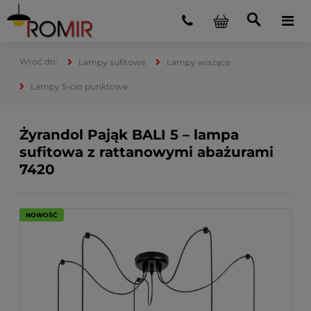
Lampy sufitowe
Lampy wiszące
Lampy 5-cio punktowe
Żyrandol Pająk BALI 5 – lampa
sufitowa z rattanowymi abażurami
7420
NOWOŚĆ