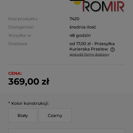
Kod produktu:
7420
Dostępność:
średnia ilość
Wysyłka w:
48 godzin
Dostawa:
od 17,00 zł
- Przesyłka
Kurierska Przelew
sprawdź formy dostawy
Cena nie zawiera ewentualnych kosztów płatności
CENA:
369,00 zł
*
Kolor konstrukcji:
Biały
Czarny