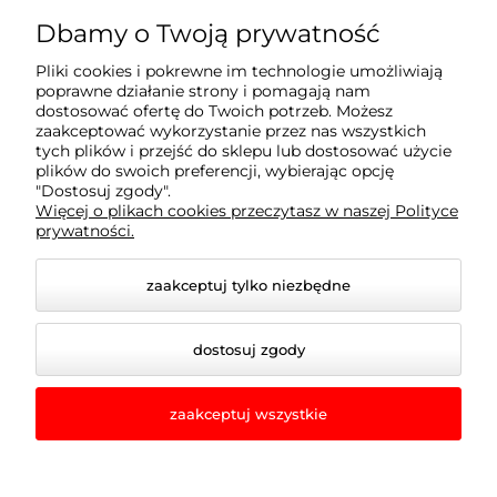
Moje konto
Dbamy o Twoją prywatność
Pliki cookies i pokrewne im technologie umożliwiają
Płatności i dostawa
poprawne działanie strony i pomagają nam
dostosować ofertę do Twoich potrzeb. Możesz
zaakceptować wykorzystanie przez nas wszystkich
tych plików i przejść do sklepu lub dostosować użycie
Informacje
plików do swoich preferencji, wybierając opcję
"Dostosuj zgody".
Więcej o plikach cookies przeczytasz w naszej Polityce
O nas
prywatności.
zaakceptuj tylko niezbędne
dostosuj zgody
zaakceptuj wszystkie
© 2026 romir-lampy.pl. Wszelkie prawa zastrzeżone.
Styl graficzny i aplikacje ShopGadget.pl
Sklep
internetowy Shoper.pl