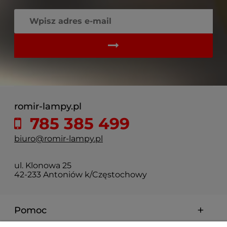
romir-lampy.pl
785 385 499
biuro@romir-lampy.pl
ul. Klonowa 25
42-233 Antoniów k/Częstochowy
Pomoc