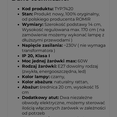
Kod produktu:
TYP:7420
Stan:
Produkt nowy, 100% oryginalny,
od polskiego producenta ROMIR
Wymiary:
Szerokość podstawy 14 cm,
Wysokość regulowana max. 170 cm ( na
zamówienie możemy wykonać lampę z
dłuższymi przewodami )
Napięcie zasilania:
~230V ( nie wymaga
transformatora )
IP 20, Klasa I
Moc jednej żarówki max:
60W
Rodzaj żarówki:
E27 dowolny rodzaj
(zwykła, energooszczędna, led)
Kolor lampy:
czarny,
Kolor abażura
: naturalny rattan,
Abażur:
średnica 20 cm, wysokość 15
cm
Dodatkowy atut:
Dwa niezależne
obwody elektryczne, możemy sterować
ilością włączonych żarówek w zależności
od potrzeb