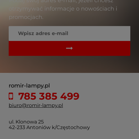
Podaj swój adres e-mail, jeżeli chcesz
otrzymywać informacje o nowościach i
promocjach.
romir-lampy.pl
785 385 499
biuro@romir-lampy.pl
ul. Klonowa 25
42-233 Antoniów k/Częstochowy