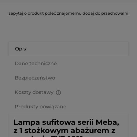
zapytaj o produkt
poleć znajomemu
dodaj do przechowalni
Opis
Dane techniczne
Bezpieczeństwo
Koszty dostawy
Cena nie zawiera ewentualnych kosztów płatności
Produkty powiązane
Lampa sufitowa serii Meba,
z 1 stożkowym abażurem z