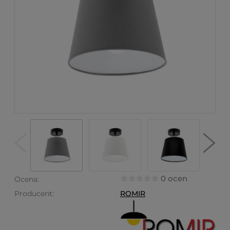
0 ocen
Ocena:
Producent:
ROMIR