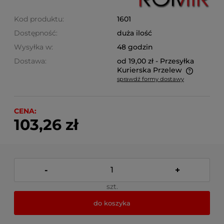
Kod produktu:
1601
Dostępność:
duża ilość
Wysyłka w:
48 godzin
Dostawa:
od 19,00 zł
- Przesyłka
Kurierska Przelew
sprawdź formy dostawy
Cena nie zawiera ewentualnych kosztów płatności
CENA:
103,26 zł
-
+
szt.
do koszyka