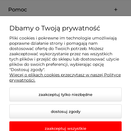
Pomoc
Moje konto
Dbamy o Twoją prywatność
Pliki cookies i pokrewne im technologie umożliwiają
Płatności i dostawa
poprawne działanie strony i pomagają nam
dostosować ofertę do Twoich potrzeb. Możesz
zaakceptować wykorzystanie przez nas wszystkich
Informacje
tych plików i przejść do sklepu lub dostosować użycie
plików do swoich preferencji, wybierając opcję
"Dostosuj zgody".
Więcej o plikach cookies przeczytasz w naszej Polityce
O nas
prywatności.
zaakceptuj tylko niezbędne
dostosuj zgody
zaakceptuj wszystkie