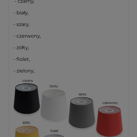
- czarny,
- biały,
- szary,
- czerwony,
- żółty,
- fiolet,
- zielony
,