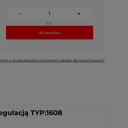
-
+
szt.
do koszyka
pytaj o produkt
poleć znajomemu
dodaj do przechowalni
egulacją TYP:1608