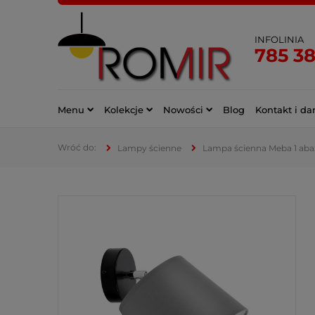
INFOLINIA
785 3
Menu
Kolekcje
Nowości
Blog
Kontakt i da
Lampy ścienne
Lampa ścienna Meba 1 abaż