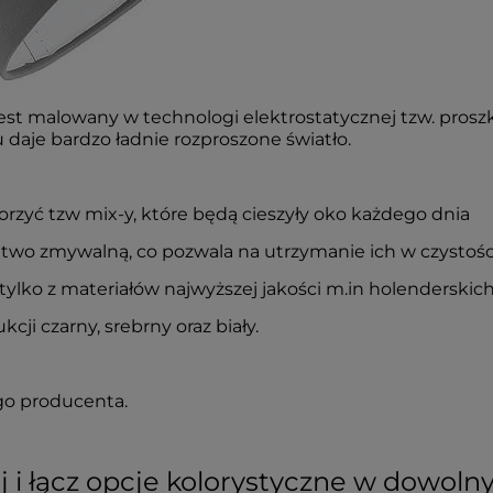
est malowany w technologi elektrostatycznej tzw. pros
 daje bardzo ładnie rozproszone światło.
orzyć tzw mix-y, które będą cieszyły oko każdego dnia
atwo zmywalną, co pozwala na utrzymanie ich w czystośc
lko z materiałów najwyższej jakości m.in holenderskich,
ji czarny, srebrny oraz biały.
go producenta.
 i łącz opcje kolorystyczne w dowoln