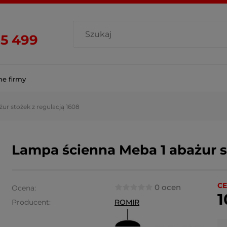
85 499
ne firmy
ur stożek z regulacją 1608
Lampa ścienna Meba 1 abażur s
CE
0 ocen
Ocena:
1
Producent:
ROMIR