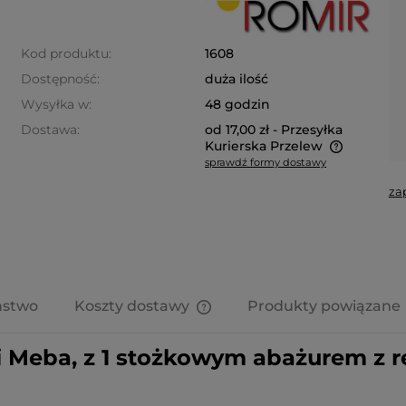
Kod produktu:
1608
Dostępność:
duża ilość
Wysyłka w:
48 godzin
Dostawa:
od 17,00 zł
- Przesyłka
Kurierska Przelew
sprawdź formy dostawy
Cena nie zawiera ewentualnych
za
kosztów płatności
ństwo
Koszty dostawy
Produkty powiązane
Cena nie zawiera ewentualnych
ii Meba, z 1 stożkowym abażurem z r
kosztów płatności