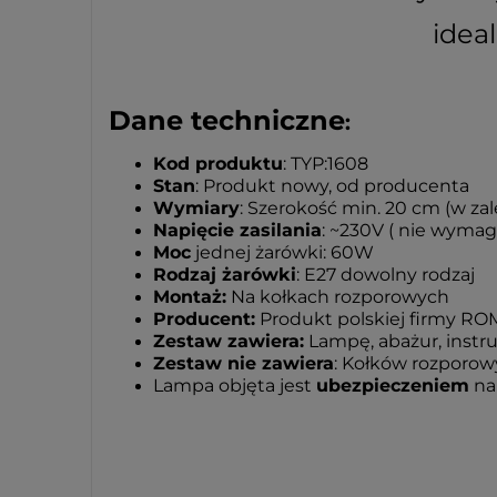
idea
Dane techniczne
:
Kod produktu
: TYP:1608
Stan
: Produkt nowy, od producenta
Wymiary
: Szerokość min. 20 cm (w z
Napięcie zasilania
: ~230V ( nie wymag
Moc
jednej żarówki: 60W
Rodzaj żarówki
: E27 dowolny rodzaj
Montaż:
Na kołkach rozporowych
Producent:
Produkt polskiej firmy RO
Zestaw zawiera:
Lampę, abażur, instr
Zestaw nie zawiera
: Kołków rozporowy
Lampa objęta jest
ubezpieczeniem
na 