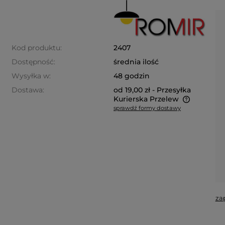
Kod produktu:
2407
Dostępność:
średnia ilość
Wysyłka w:
48 godzin
Dostawa:
od 19,00 zł
- Przesyłka
Kurierska Przelew
sprawdź formy dostawy
Cena nie zawiera ewentualnych
kosztów płatności
za