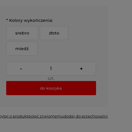
*
Kolory wykończenia:
srebro
złoto
miedź
-
+
szt.
do koszyka
*
- Pole wymagane
pytaj o produkt
poleć znajomemu
dodaj do przechowalni