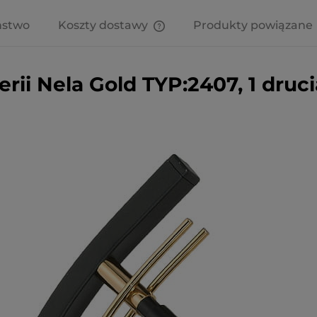
ństwo
Koszty dostawy
Produkty powiązane
Cena nie zawiera ewentualnych
kosztów płatności
rii Nela Gold TYP:2407, 1 druc