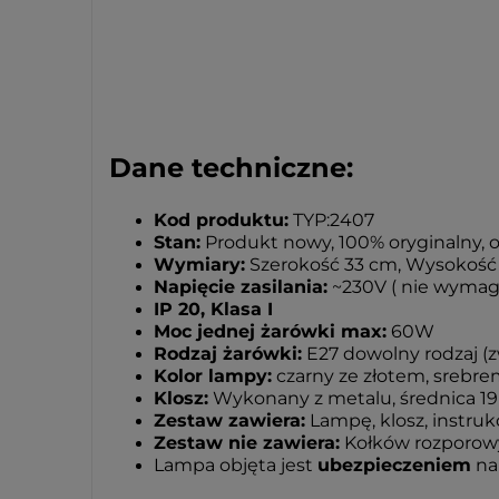
Dane techniczne:
Kod produktu:
TYP:2407
Stan:
Produkt nowy, 100% oryginalny,
Wymiary:
Szerokość 33 cm, Wysokość
Napięcie zasilania:
~230V ( nie wymaga
IP 20, Klasa I
Moc jednej żarówki max:
60W
Rodzaj żarówki:
E27 dowolny rodzaj (z
Kolor lampy:
czarny ze złotem, srebre
Klosz:
Wykonany z metalu, średnica 19
Zestaw zawiera:
Lampę, klosz, instru
Zestaw nie zawiera:
Kołków rozporowyc
Lampa objęta jest
ubezpieczeniem
na 