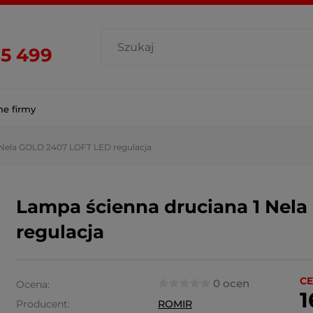
85 499
ne firmy
 Nela GOLD 2407 LOFT LED regulacja
Lampa ścienna druciana 1 Nel
regulacja
CE
0 ocen
Ocena:
1
Producent:
ROMIR