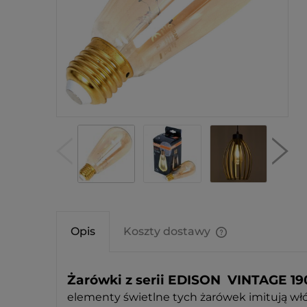
Opis
Koszty dostawy
Cena nie zawier
kosztów płatnośc
Żarówki z serii EDISON VINTAGE 19
elementy świetlne tych żarówek imitują wł