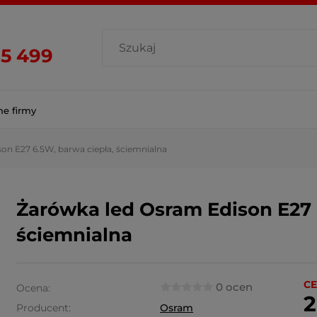
85 499
ne firmy
on E27 6.5W, barwa ciepła, ściemnialna
Żarówka led Osram Edison E27 
ściemnialna
CE
0 ocen
Ocena:
2
Producent:
Osram