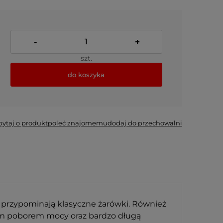
-
+
szt.
do koszyka
pytaj o produkt
poleć znajomemu
dodaj do przechowalni
a przypominają klasyczne żarówki. Również
łym poborem mocy oraz bardzo długą