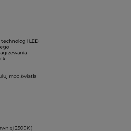
i technologii LED
nego
nagrzewania
wek
uluj moc światła
dawniej 2500K )