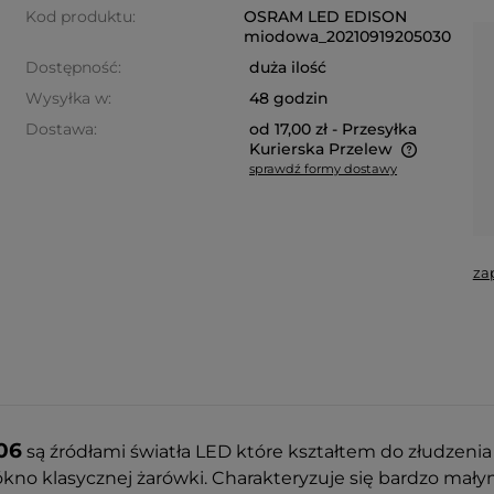
Kod produktu:
OSRAM LED EDISON
miodowa_20210919205030
Dostępność:
duża ilość
Wysyłka w:
48 godzin
Dostawa:
od 17,00 zł
- Przesyłka
Kurierska Przelew
sprawdź formy dostawy
Cena nie zawiera ewentualnych
kosztów płatności
za
a ewentualnych
i
06
są źródłami światła LED które kształtem do złudzeni
ókno klasycznej żarówki. Charakteryzuje się bardzo ma