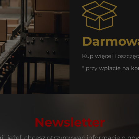
Darmowa
Kup więcej i oszczę
* przy wpłacie na ko
Newsletter
il, jeżeli chcesz otrzymywać informacje o no