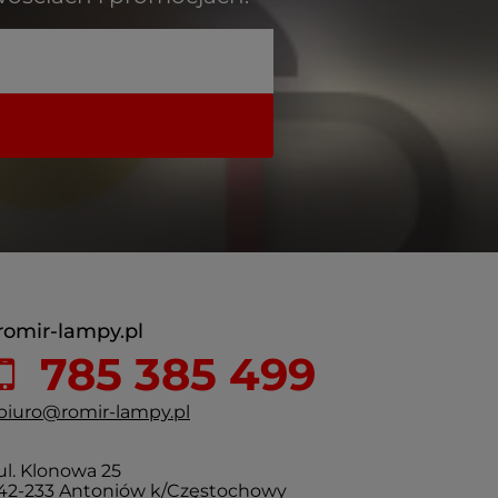
romir-lampy.pl
785 385 499
biuro@romir-lampy.pl
ul. Klonowa 25
42-233 Antoniów k/Częstochowy