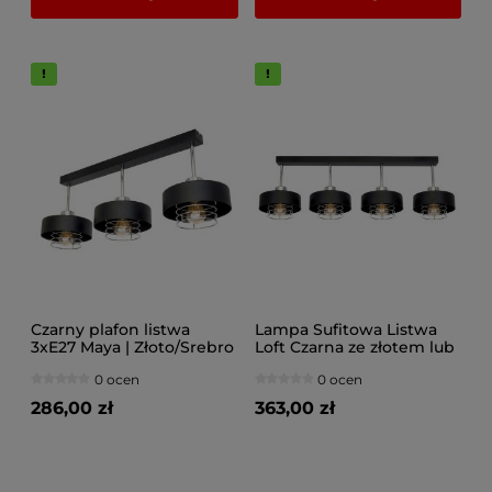
Czarny plafon listwa
Lampa Sufitowa Listwa
3xE27 Maya | Złoto/Srebro
Loft Czarna ze złotem lub
| Polski design
srebrem Maya 4-
0 ocen
0 ocen
Punktowa nad Stó
286,00 zł
363,00 zł