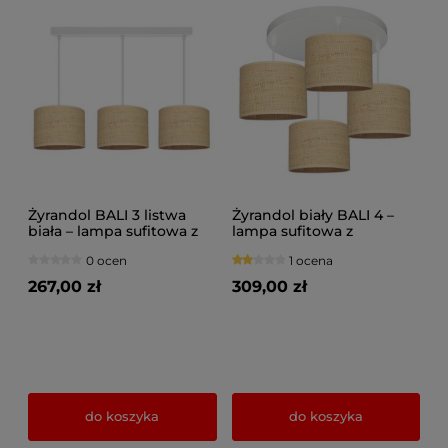
Żyrandol BALI 3 listwa
Żyrandol biały BALI 4 –
biała – lampa sufitowa z
lampa sufitowa z
rattanowymi abażurami
rattanowymi abażurami
0 ocen
1 ocena
7423/2-B
7424-B
267,00 zł
309,00 zł
do koszyka
do koszyka