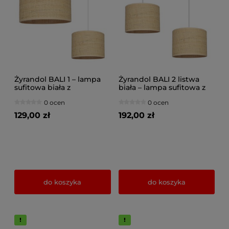
Żyrandol BALI 1 – lampa
Żyrandol BALI 2 listwa
sufitowa biała z
biała – lampa sufitowa z
rattanowym abażurem
rattanowymi abażurami
0 ocen
0 ocen
7421/2-B
7427-B
129,00 zł
192,00 zł
do koszyka
do koszyka