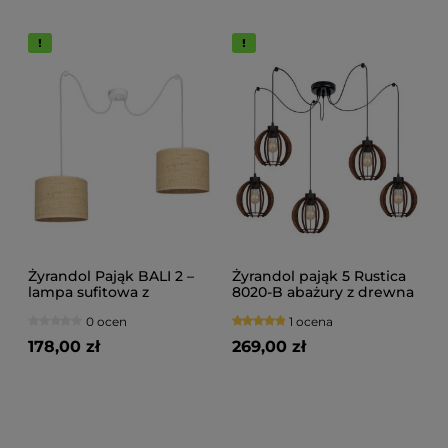
Żyrandol Pająk BALI 2 –
Żyrandol pająk 5 Rustica
lampa sufitowa z
8020-B abażury z drewna
rattanowymi abażurami
różne kolory
0 ocen
1 ocena
7422-B biały
178,00 zł
269,00 zł