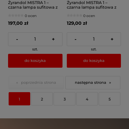
Żyrandol MISTRA 1 –
Żyrandol MISTRA 1 –
czarna lampa sufitowa z
czarna lampa sufitowa z
loftowym abażurem 40
loftowym abażurem
0 ocen
0 ocen
cm
7271/2
197,00 zł
129,00 zł
-
+
-
+
szt.
szt.
do koszyka
do koszyka
«
»
1
2
3
4
5