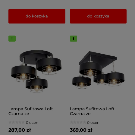
do koszyka
do koszyka
Lampa Sufitowa Loft
Lampa Sufitowa Loft
Czarna ze
Czarna ze
złotem/srebrem Maya 3-
srebrem/złotem Maya 4-
0 ocen
0 ocen
Punktowa Okrągła z
Punktowa z Drucianym
Drucianym Kloszem
Kloszem
287,00 zł
369,00 zł