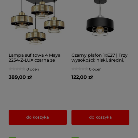
Lampa sufitowa 4 Maya
Czarny plafon 1xE27 | Trzy
2254-Z-LUX czarna ze
wysokości: niski, średni,
złotem
wysoki | Złoto/Srebro |
0 ocen
0 ocen
Lampa sufitowa z Polski
389,00 zł
122,00 zł
do koszyka
do koszyka