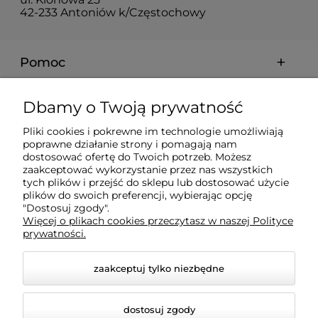
42-233 Antoniów k/Częstochowy
Pomoc
Moje konto
Dbamy o Twoją prywatność
Pliki cookies i pokrewne im technologie umożliwiają
Płatności i dostawa
poprawne działanie strony i pomagają nam
dostosować ofertę do Twoich potrzeb. Możesz
zaakceptować wykorzystanie przez nas wszystkich
Informacje
tych plików i przejść do sklepu lub dostosować użycie
plików do swoich preferencji, wybierając opcję
"Dostosuj zgody".
Więcej o plikach cookies przeczytasz w naszej Polityce
O nas
prywatności.
zaakceptuj tylko niezbędne
dostosuj zgody