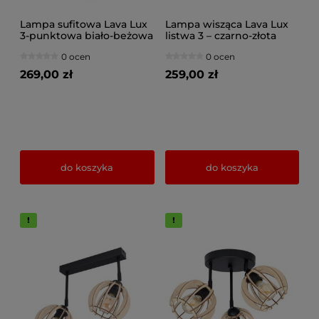
Lampa sufitowa Lava Lux
Lampa wisząca Lava Lux
3-punktowa biało-beżowa
listwa 3 – czarno-złota
ze złotym wnętrzem
elegancja | Designerska
0 ocen
0 ocen
lampa nad stół, do salonu,
kuchni | Polska produkcja
269,00 zł
259,00 zł
do koszyka
do koszyka