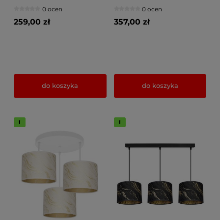
drewniane klosze,
metalowa oprawa,
0 ocen
0 ocen
chromowane detale
regulowane drewniane
klosze
259,00 zł
357,00 zł
do koszyka
do koszyka