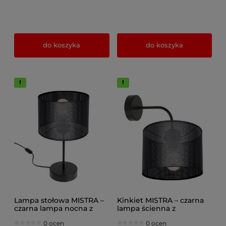
do koszyka
do koszyka
Lampa stołowa MISTRA –
Kinkiet MISTRA – czarna
czarna lampa nocna z
lampa ścienna z
loftowym abażurem 7280
loftowym abażurem 7279
0 ocen
0 ocen