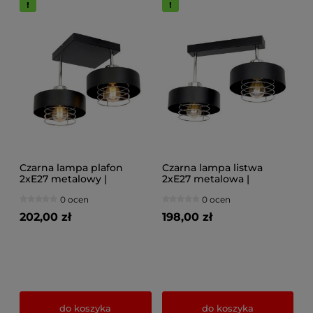
Czarna lampa plafon
Czarna lampa listwa
2xE27 metalowy |
2xE27 metalowa |
Złoto/Srebro | Lampa
Złoto/Srebro | Lampa
0 ocen
0 ocen
sufitowa do sypialni i
sufitowa do sypialni i
salonu | Polska produkcja
salonu | Polska produkcja
202,00 zł
198,00 zł
do koszyka
do koszyka