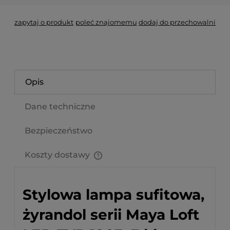
zapytaj o produkt
poleć znajomemu
dodaj do przechowalni
Opis
Dane techniczne
Bezpieczeństwo
Koszty dostawy
Cena nie zawiera ewentualnych kosztów płatności
Stylowa lampa sufitowa,
żyrandol serii Maya Loft