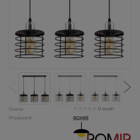
0 ocen
Ocena:
Producent:
ROMIR