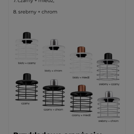
7. czarny + miedź,
8. srebrny + chrom