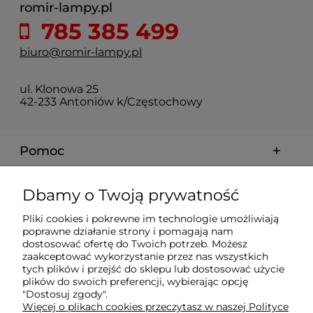
romir-lampy.pl
785 385 499
biuro@romir-lampy.pl
ul. Klonowa 25
42-233 Antoniów k/Częstochowy
Pomoc
Moje konto
Dbamy o Twoją prywatność
Pliki cookies i pokrewne im technologie umożliwiają
Płatności i dostawa
poprawne działanie strony i pomagają nam
dostosować ofertę do Twoich potrzeb. Możesz
zaakceptować wykorzystanie przez nas wszystkich
tych plików i przejść do sklepu lub dostosować użycie
Informacje
plików do swoich preferencji, wybierając opcję
"Dostosuj zgody".
Więcej o plikach cookies przeczytasz w naszej Polityce
O nas