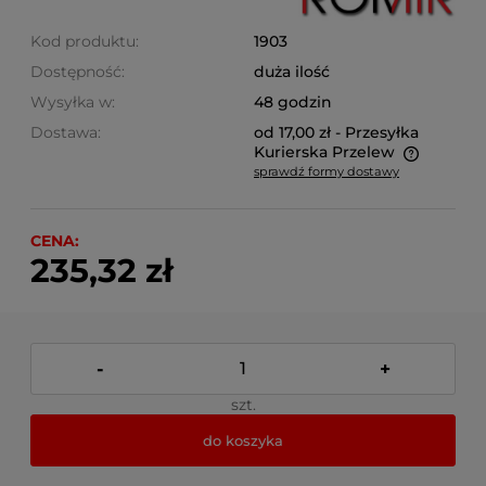
Kod produktu:
1903
Dostępność:
duża ilość
Wysyłka w:
48 godzin
Dostawa:
od 17,00 zł
- Przesyłka
Kurierska Przelew
sprawdź formy dostawy
Cena nie zawiera ewentualnych kosztów płatności
CENA:
235,32 zł
-
+
szt.
do koszyka