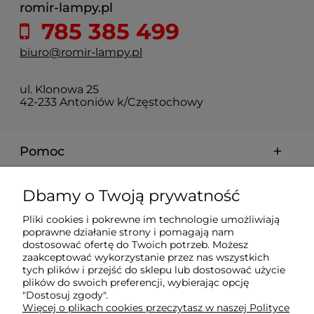
romir-lampy.pl
785 385 499
biuro@romir-lampy.pl
ul. Klonowa 25
42-233 Antoniów k/Częstochowy
Pomoc
Moje konto
Dbamy o Twoją prywatność
Pliki cookies i pokrewne im technologie umożliwiają
Płatności i dostawa
poprawne działanie strony i pomagają nam
dostosować ofertę do Twoich potrzeb. Możesz
zaakceptować wykorzystanie przez nas wszystkich
Informacje
tych plików i przejść do sklepu lub dostosować użycie
plików do swoich preferencji, wybierając opcję
"Dostosuj zgody".
Więcej o plikach cookies przeczytasz w naszej Polityce
O nas