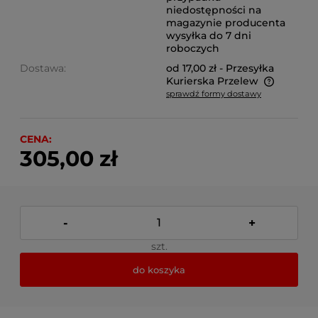
niedostępności na
magazynie producenta
wysyłka do 7 dni
roboczych
Dostawa:
od 17,00 zł
- Przesyłka
Kurierska Przelew
sprawdź formy dostawy
Cena nie zawiera ewentualnych kosztów płatności
CENA:
305,00 zł
-
+
szt.
do koszyka