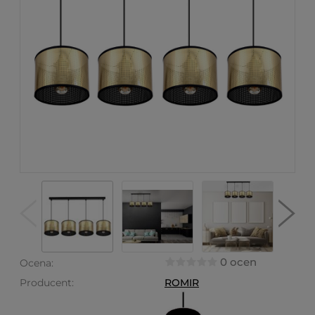
0 ocen
Ocena:
Producent:
ROMIR