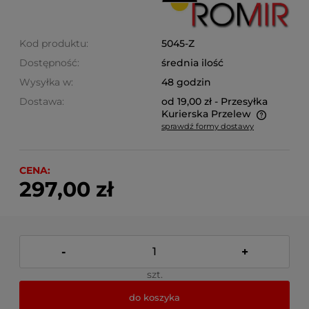
Kod produktu:
5045-Z
Dostępność:
średnia ilość
Wysyłka w:
48 godzin
Dostawa:
od 19,00 zł
- Przesyłka
Kurierska Przelew
sprawdź formy dostawy
Cena nie zawiera ewentualnych kosztów płatności
CENA:
297,00 zł
-
+
szt.
do koszyka