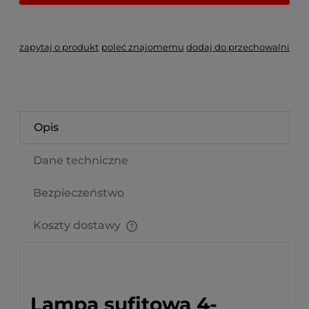
zapytaj o produkt
poleć znajomemu
dodaj do przechowalni
Opis
Dane techniczne
Bezpieczeństwo
Koszty dostawy
Cena nie zawiera ewentualnych kosztów płatności
Lampa sufitowa 4-