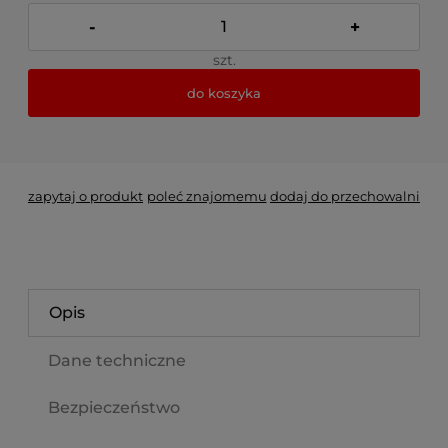
-
+
szt.
do koszyka
*
- Pole wymagane
zapytaj o produkt
poleć znajomemu
dodaj do przechowalni
Opis
Dane techniczne
Bezpieczeństwo