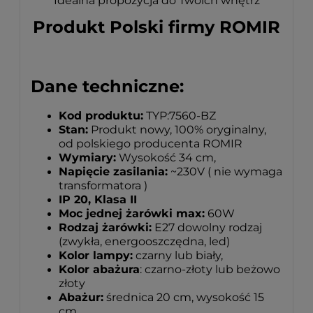
Idealna propozycja do Twoich wnętrz
Produkt Polski firmy ROMIR
Dane techniczne:
Kod produktu:
TYP:7560-BZ
Stan:
Produkt nowy, 100% oryginalny,
od polskiego producenta ROMIR
Wymiary:
Wysokość 34 cm,
Napięcie zasilania:
~230V ( nie wymaga
transformatora )
IP 20, Klasa II
Moc jednej żarówki max:
60W
Rodzaj żarówki:
E27 dowolny rodzaj
(zwykła, energooszczędna, led)
Kolor lampy:
czarny lub biały,
Kolor abażura
: czarno-złoty lub beżowo
złoty
Abażur:
średnica 20 cm, wysokość 15
cm