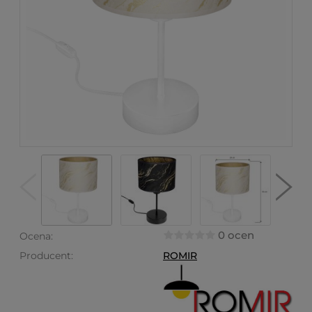
0 ocen
Ocena:
Producent:
ROMIR