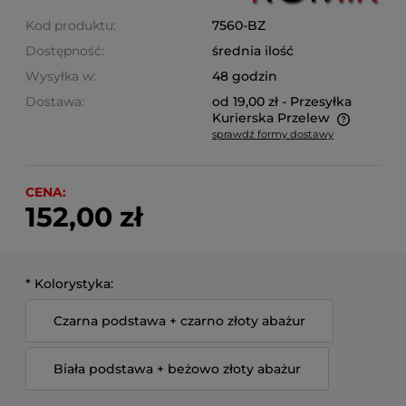
Kod produktu:
7560-BZ
Dostępność:
średnia ilość
Wysyłka w:
48 godzin
Dostawa:
od 19,00 zł
- Przesyłka
Kurierska Przelew
sprawdź formy dostawy
Cena nie zawiera ewentualnych kosztów płatności
CENA:
152,00 zł
*
Kolorystyka:
Czarna podstawa + czarno złoty abażur
Biała podstawa + beżowo złoty abażur