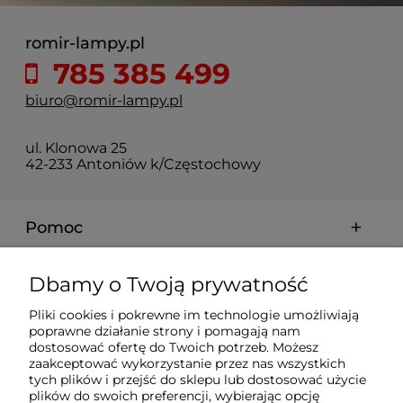
romir-lampy.pl
785 385 499
biuro@romir-lampy.pl
ul. Klonowa 25
42-233 Antoniów k/Częstochowy
Pomoc
Moje konto
Dbamy o Twoją prywatność
Pliki cookies i pokrewne im technologie umożliwiają
Płatności i dostawa
poprawne działanie strony i pomagają nam
dostosować ofertę do Twoich potrzeb. Możesz
zaakceptować wykorzystanie przez nas wszystkich
Informacje
tych plików i przejść do sklepu lub dostosować użycie
plików do swoich preferencji, wybierając opcję