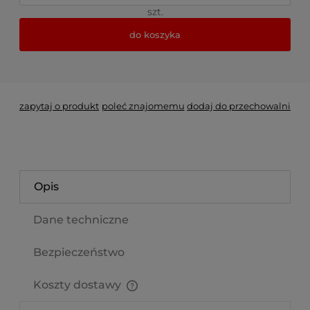
szt.
do koszyka
*
- Pole wymagane
zapytaj o produkt
poleć znajomemu
dodaj do przechowalni
Opis
Dane techniczne
Bezpieczeństwo
Koszty dostawy
Cena nie zawiera ewentualnych kosztów płatności