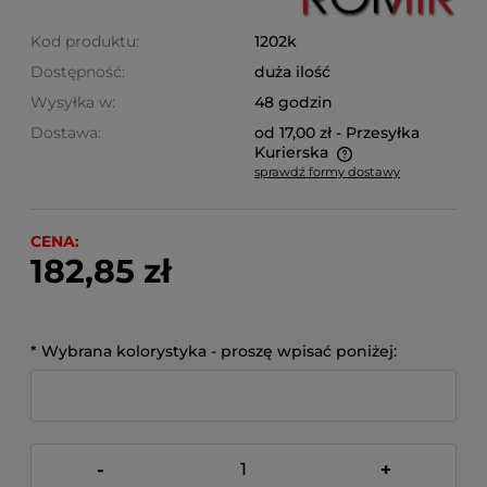
Kod produktu:
1202k
Dostępność:
duża ilość
Wysyłka w:
48 godzin
Dostawa:
od 17,00 zł
- Przesyłka
Kurierska
sprawdź formy dostawy
Cena nie zawiera ewentualnych kosztów płatności
CENA:
182,85 zł
*
Wybrana kolorystyka - proszę wpisać poniżej:
-
+