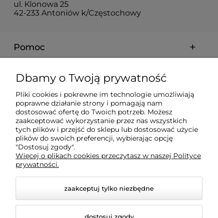
ul. Klonowa 25
42-233 Antoniów k/Częstochowy
Pomoc
Moje konto
Dbamy o Twoją prywatność
Pliki cookies i pokrewne im technologie umożliwiają
Płatności i dostawa
poprawne działanie strony i pomagają nam
dostosować ofertę do Twoich potrzeb. Możesz
zaakceptować wykorzystanie przez nas wszystkich
Informacje
tych plików i przejść do sklepu lub dostosować użycie
plików do swoich preferencji, wybierając opcję
"Dostosuj zgody".
Więcej o plikach cookies przeczytasz w naszej Polityce
O nas
prywatności.
zaakceptuj tylko niezbędne
dostosuj zgody