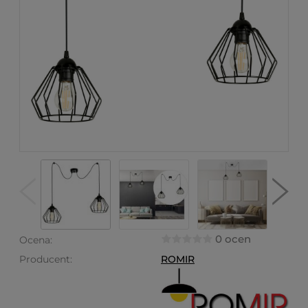
0 ocen
Ocena:
Producent:
ROMIR