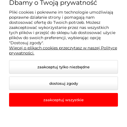
Moje konto
Dbamy o Twoją prywatność
Pliki cookies i pokrewne im technologie umożliwiają
Płatności i dostawa
poprawne działanie strony i pomagają nam
dostosować ofertę do Twoich potrzeb. Możesz
zaakceptować wykorzystanie przez nas wszystkich
Informacje
tych plików i przejść do sklepu lub dostosować użycie
plików do swoich preferencji, wybierając opcję
"Dostosuj zgody".
Więcej o plikach cookies przeczytasz w naszej Polityce
O nas
prywatności.
zaakceptuj tylko niezbędne
dostosuj zgody
zaakceptuj wszystkie
© 2026 romir-lampy.pl. Wszelkie prawa zastrzeżone.
Styl graficzny i aplikacje ShopGadget.pl
Sklep
internetowy Shoper.pl