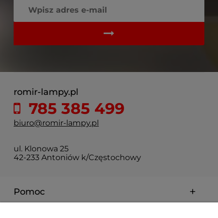
romir-lampy.pl
785 385 499
biuro@romir-lampy.pl
ul. Klonowa 25
42-233 Antoniów k/Częstochowy
Pomoc