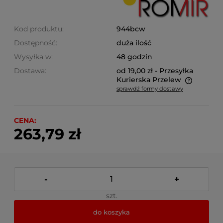
Kod produktu:
944bcw
Dostępność:
duża ilość
Wysyłka w:
48 godzin
Dostawa:
od 19,00 zł
- Przesyłka
Kurierska Przelew
sprawdź formy dostawy
Cena nie zawiera ewentualnych kosztów płatności
CENA:
263,79 zł
-
+
szt.
do koszyka