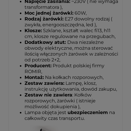
Napięcie zasilania:
~230V ( nie wymaga
transformatora ),
Moc jednej żarówki:
60W,
Rodzaj żarówki:
E27 dowolny rodzaj (
zwykła, energooszczędna, led ),
Klosze:
Szklane, kształt walec fi13, h11
cm, klosze regulowane na przegubach,
Dodatkowy atut:
Dwa niezależne
obwody elektryczne, można sterować
ilością włączonych żarówek w zależności
od potrzeb 2+2,
Producent:
Produkt polskiej firmy
ROMIR,
Montaż:
Na kołkach rozporowych,
Zestaw zawiera:
Lampę, klosz,
instrukcję użytkowania, dowód zakupu,
Zestaw nie zawiera
: Kołków
rozporowych, żarówki ( istnieje
możliwość dokupienia ),
Lampa objęta jest
ubezpieczeniem
na
całkowity czas transportu.