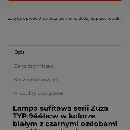
zapytaj o produkt
poleć znajomemu
dodaj do przechowalni
Opis
Dane techniczne
Koszty dostawy
Cena nie zawiera ewentualnych kosztów płatności
Produkty powiązane
Lampa sufitowa serii Zuza
TYP:944bcw w kolorze
białym z czarnymi ozdobami