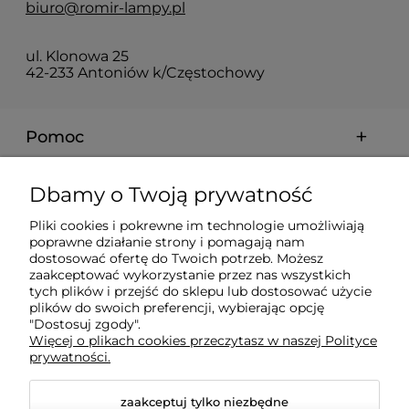
biuro@romir-lampy.pl
ul. Klonowa 25
42-233 Antoniów k/Częstochowy
Pomoc
Moje konto
Dbamy o Twoją prywatność
Pliki cookies i pokrewne im technologie umożliwiają
Płatności i dostawa
poprawne działanie strony i pomagają nam
dostosować ofertę do Twoich potrzeb. Możesz
zaakceptować wykorzystanie przez nas wszystkich
tych plików i przejść do sklepu lub dostosować użycie
Informacje
plików do swoich preferencji, wybierając opcję
"Dostosuj zgody".
Więcej o plikach cookies przeczytasz w naszej Polityce
O nas
prywatności.
zaakceptuj tylko niezbędne