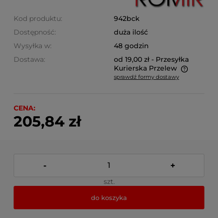
Kod produktu:
942bck
Dostępność:
duża ilość
Wysyłka w:
48 godzin
Dostawa:
od 19,00 zł
- Przesyłka
Kurierska Przelew
sprawdź formy dostawy
Cena nie zawiera ewentualnych kosztów płatności
CENA:
205,84 zł
-
+
szt.
do koszyka