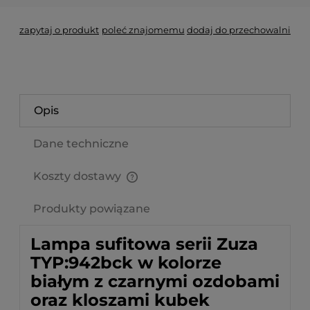
zapytaj o produkt
poleć znajomemu
dodaj do przechowalni
Opis
Dane techniczne
Koszty dostawy
Cena nie zawiera ewentualnych kosztów płatności
Produkty powiązane
Lampa sufitowa serii Zuza
TYP:942bck w kolorze
białym z czarnymi ozdobami
oraz kloszami kubek