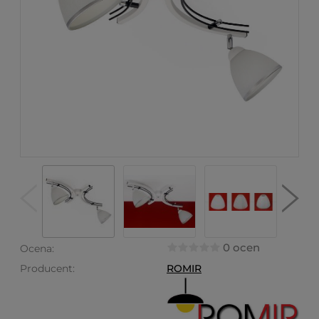
0 ocen
Ocena:
Producent:
ROMIR