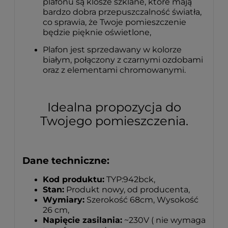
plafonu są klosze szklane, które mają
bardzo dobra przepuszczalność światła,
co sprawia, że Twoje pomieszczenie
będzie pięknie oświetlone,
Plafon jest sprzedawany w kolorze
białym, połączony z czarnymi ozdobami
oraz z elementami chromowanymi.
Idealna propozycja do
Twojego pomieszczenia.
Dane techniczne:
Kod produktu:
TYP:942bck,
Stan:
Produkt nowy, od producenta,
Wymiary:
Szerokość 68cm, Wysokość
26 cm,
Napięcie zasilania:
~230V ( nie wymaga