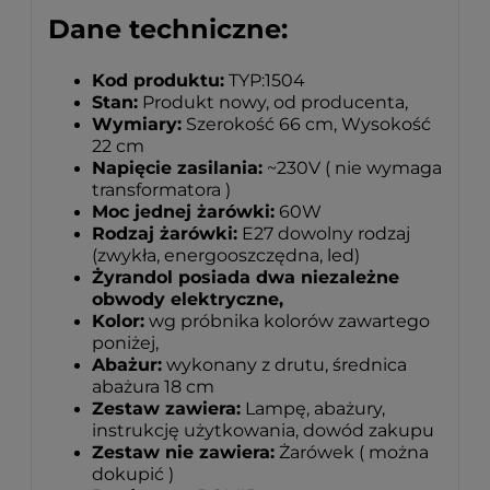
Dane techniczne:
Kod produktu:
TYP:1504
Stan:
Produkt nowy, od producenta,
Wymiary:
Szerokość 66 cm, Wysokość
22 cm
Napięcie zasilania:
~230V ( nie wymaga
transformatora )
Moc jednej żarówki:
60W
Rodzaj żarówki:
E27 dowolny rodzaj
(zwykła, energooszczędna, led)
Żyrandol posiada dwa niezależne
obwody elektryczne,
Kolor:
wg próbnika kolorów zawartego
poniżej,
Abażur:
wykonany z drutu, średnica
abażura 18 cm
Zestaw zawiera:
Lampę, abażury,
instrukcję użytkowania, dowód zakupu
Zestaw nie zawiera:
Żarówek ( można
dokupić )