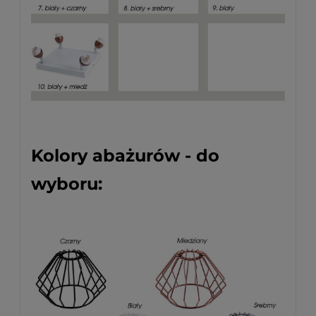
Kolory abażurów - do
wyboru: