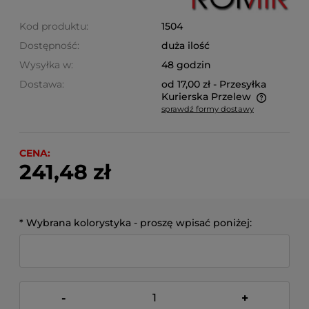
Kod produktu:
1504
Dostępność:
duża ilość
Wysyłka w:
48 godzin
Dostawa:
od 17,00 zł
- Przesyłka
Kurierska Przelew
sprawdź formy dostawy
Cena nie zawiera ewentualnych kosztów płatności
CENA:
241,48 zł
*
Wybrana kolorystyka - proszę wpisać poniżej:
-
+