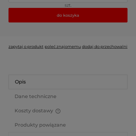
szt.
do koszyka
*
- Pole wymagane
zapytaj o produkt
poleć znajomemu
dodaj do przechowalni
Opis
Dane techniczne
Koszty dostawy
Cena nie zawiera ewentualnych kosztów płatności
Produkty powiązane