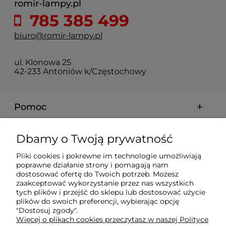
romir-lampy.pl
785 385 499
biuro@romir-lampy.pl
ul. Klonowa 25
42-233 Antoniów k/Częstochowy
Pomoc
Moje konto
Dbamy o Twoją prywatność
Pliki cookies i pokrewne im technologie umożliwiają
Płatności i dostawa
poprawne działanie strony i pomagają nam
dostosować ofertę do Twoich potrzeb. Możesz
zaakceptować wykorzystanie przez nas wszystkich
Informacje
tych plików i przejść do sklepu lub dostosować użycie
plików do swoich preferencji, wybierając opcję
"Dostosuj zgody".
Więcej o plikach cookies przeczytasz w naszej Polityce
O nas