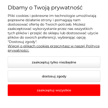
Moje konto
Dbamy o Twoją prywatność
Pliki cookies i pokrewne im technologie umożliwiają
Płatności i dostawa
poprawne działanie strony i pomagają nam
dostosować ofertę do Twoich potrzeb. Możesz
zaakceptować wykorzystanie przez nas wszystkich
Informacje
tych plików i przejść do sklepu lub dostosować użycie
plików do swoich preferencji, wybierając opcję
"Dostosuj zgody".
Więcej o plikach cookies przeczytasz w naszej Polityce
O nas
prywatności.
zaakceptuj tylko niezbędne
dostosuj zgody
zaakceptuj wszystkie
© 2026 romir-lampy.pl. Wszelkie prawa zastrzeżone.
Styl graficzny i aplikacje ShopGadget.pl
Sklep
internetowy Shoper.pl