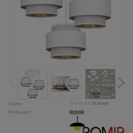
0 ocen
Ocena:
Producent:
ROMIR