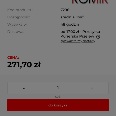
Kod produktu:
7296
Dostępność:
średnia ilość
Wysyłka w:
48 godzin
Dostawa:
od 17,00 zł
- Przesyłka
Kurierska Przelew
sprawdź formy dostawy
Cena nie zawiera ewentualnych kosztów płatności
CENA:
271,70 zł
-
+
szt.
do koszyka