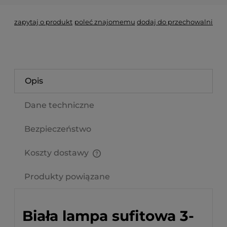
zapytaj o produkt
poleć znajomemu
dodaj do przechowalni
Opis
Dane techniczne
Bezpieczeństwo
Koszty dostawy
Cena nie zawiera ewentualnych kosztów płatności
Produkty powiązane
Biała lampa sufitowa 3-