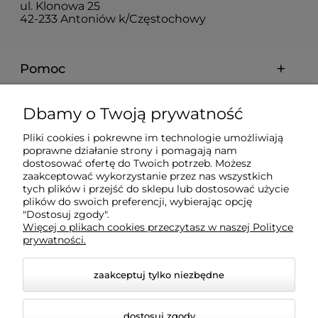
ul. Klonowa 25
42-233 Antoniów k/Częstochowy
Pomoc
Moje konto
Dbamy o Twoją prywatność
Pliki cookies i pokrewne im technologie umożliwiają
Płatności i dostawa
poprawne działanie strony i pomagają nam
dostosować ofertę do Twoich potrzeb. Możesz
zaakceptować wykorzystanie przez nas wszystkich
Informacje
tych plików i przejść do sklepu lub dostosować użycie
plików do swoich preferencji, wybierając opcję
"Dostosuj zgody".
Więcej o plikach cookies przeczytasz w naszej Polityce
O nas
prywatności.
zaakceptuj tylko niezbędne
dostosuj zgody