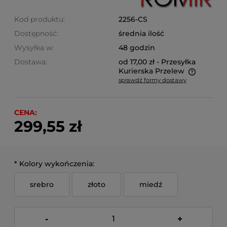
Kod produktu:
2256-CS
Dostępność:
średnia ilość
Wysyłka w:
48 godzin
Dostawa:
od 17,00 zł
- Przesyłka
Kurierska Przelew
sprawdź formy dostawy
Cena nie zawiera ewentualnych kosztów płatności
CENA:
299,55 zł
*
Kolory wykończenia:
srebro
złoto
miedź
-
+