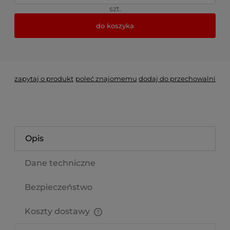
szt.
do koszyka
*
- Pole wymagane
zapytaj o produkt
poleć znajomemu
dodaj do przechowalni
Opis
Dane techniczne
Bezpieczeństwo
Koszty dostawy
Cena nie zawiera ewentualnych kosztów płatności