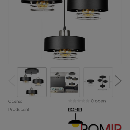
0 ocen
Ocena:
Producent:
ROMIR