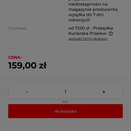
niedostępności na
magazynie producenta
wysyłka do 7 dni
roboczych
Dostawa:
od 17,00 zł
- Przesyłka
Kurierska Przelew
sprawdź formy dostawy
Cena nie zawiera ewentualnych kosztów płatności
CENA:
159,00 zł
-
+
szt.
do koszyka