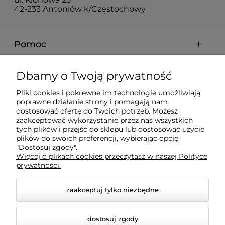
42-233 Antoniów k/Częstochowy
Pomoc
Moje konto
Dbamy o Twoją prywatność
Pliki cookies i pokrewne im technologie umożliwiają
Płatności i dostawa
poprawne działanie strony i pomagają nam
dostosować ofertę do Twoich potrzeb. Możesz
zaakceptować wykorzystanie przez nas wszystkich
Informacje
tych plików i przejść do sklepu lub dostosować użycie
plików do swoich preferencji, wybierając opcję
"Dostosuj zgody".
Więcej o plikach cookies przeczytasz w naszej Polityce
O nas
prywatności.
zaakceptuj tylko niezbędne
dostosuj zgody