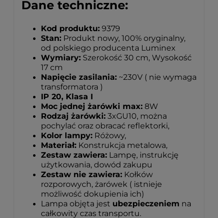
Dane techniczne:
Kod produktu:
9379
Stan:
Produkt nowy, 100% oryginalny,
od polskiego producenta Luminex
Wymiary:
Szerokość 30 cm, Wysokość
17 cm
Napięcie zasilania:
~230V ( nie wymaga
transformatora )
IP 20, Klasa I
Moc jednej żarówki max:
8W
Rodzaj żarówki:
3xGU10, można
pochylać oraz obracać reflektorki,
Kolor lampy:
Różowy,
Materiał:
Konstrukcja metalowa,
Zestaw zawiera:
Lampę, instrukcję
użytkowania, dowód zakupu
Zestaw nie zawiera:
Kołków
rozporowych, żarówek ( istnieje
możliwość dokupienia ich)
Lampa objęta jest
ubezpieczeniem
na
całkowity czas transportu.