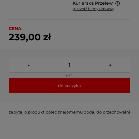
Kurierska Przelew
sprawdź formy dostawy
Cena nie zawiera ewentualnych kosztów płatności
CENA:
239,00 zł
-
+
szt.
do koszyka
zapytaj o produkt
poleć znajomemu
dodaj do przechowalni