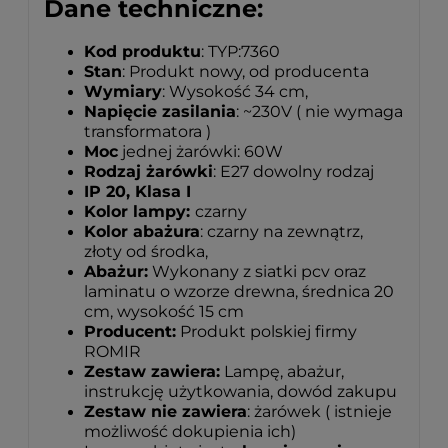
Dane techniczne:
Kod produktu
: TYP:7360
Stan
: Produkt nowy, od producenta
Wymiary
: Wysokość 34 cm,
Napięcie zasilania
: ~230V ( nie wymaga
transformatora )
Moc
jednej żarówki: 60W
Rodzaj żarówki
: E27 dowolny rodzaj
IP 20, Klasa I
Kolor lampy:
czarny
Kolor abażura
: czarny na zewnątrz,
złoty od środka,
Abażur:
Wykonany z siatki pcv oraz
laminatu o wzorze drewna, średnica 20
cm, wysokość 15 cm
Producent:
Produkt polskiej firmy
ROMIR
Zestaw zawiera:
Lampę, abażur,
instrukcję użytkowania, dowód zakupu
Zestaw nie zawiera
: żarówek ( istnieje
możliwość dokupienia ich)