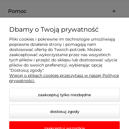
Pomoc
Moje konto
Dbamy o Twoją prywatność
Pliki cookies i pokrewne im technologie umożliwiają
Płatności i dostawa
poprawne działanie strony i pomagają nam
dostosować ofertę do Twoich potrzeb. Możesz
zaakceptować wykorzystanie przez nas wszystkich
Informacje
tych plików i przejść do sklepu lub dostosować użycie
plików do swoich preferencji, wybierając opcję
"Dostosuj zgody".
Więcej o plikach cookies przeczytasz w naszej Polityce
O nas
prywatności.
zaakceptuj tylko niezbędne
dostosuj zgody
zaakceptuj wszystkie