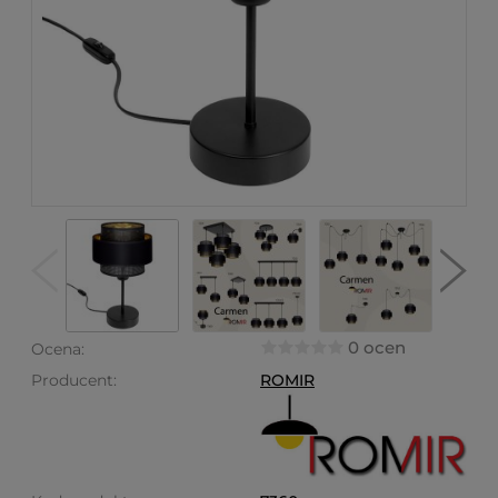
0 ocen
Ocena:
Producent:
ROMIR