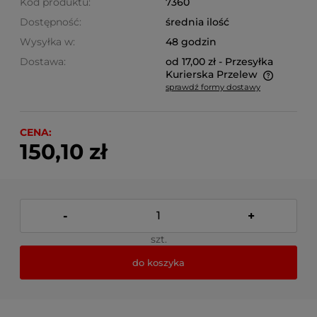
Kod produktu:
7360
Dostępność:
średnia ilość
Wysyłka w:
48 godzin
Dostawa:
od 17,00 zł
- Przesyłka
Kurierska Przelew
sprawdź formy dostawy
Cena nie zawiera ewentualnych kosztów płatności
CENA:
150,10 zł
-
+
szt.
do koszyka