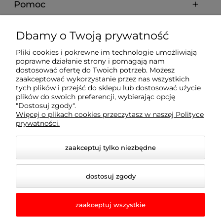
Pomoc
Moje konto
Dbamy o Twoją prywatność
Pliki cookies i pokrewne im technologie umożliwiają
Płatności i dostawa
poprawne działanie strony i pomagają nam
dostosować ofertę do Twoich potrzeb. Możesz
zaakceptować wykorzystanie przez nas wszystkich
Informacje
tych plików i przejść do sklepu lub dostosować użycie
plików do swoich preferencji, wybierając opcję
"Dostosuj zgody".
Więcej o plikach cookies przeczytasz w naszej Polityce
O nas
prywatności.
zaakceptuj tylko niezbędne
dostosuj zgody
zaakceptuj wszystkie
© 2026 romir-lampy.pl. Wszelkie prawa zastrzeżone.