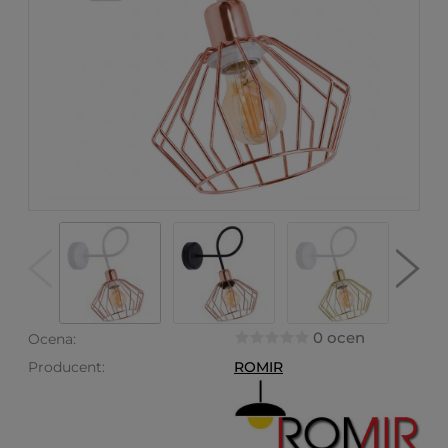
0 ocen
Ocena:
Producent:
ROMIR