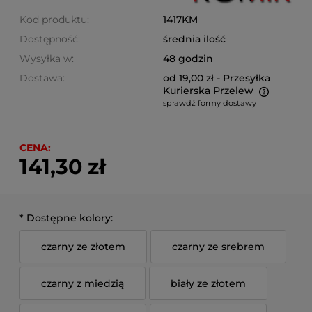
Kod produktu:
1417KM
Dostępność:
średnia ilość
Wysyłka w:
48 godzin
Dostawa:
od 19,00 zł
- Przesyłka
Kurierska Przelew
sprawdź formy dostawy
Cena nie zawiera ewentualnych kosztów płatności
CENA:
141,30 zł
*
Dostępne kolory:
czarny ze złotem
czarny ze srebrem
czarny z miedzią
biały ze złotem