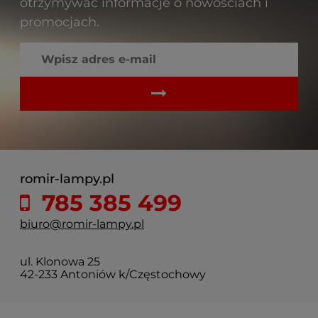
otrzymywać informacje o nowościach i
promocjach.
romir-lampy.pl
785 385 499
biuro@romir-lampy.pl
ul. Klonowa 25
42-233 Antoniów k/Częstochowy