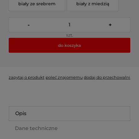
biały ze srebrem
biały z miedzią
-
+
szt.
do koszyka
*
- Pole wymagane
zapytaj o produkt
poleć znajomemu
dodaj do przechowalni
Opis
Dane techniczne