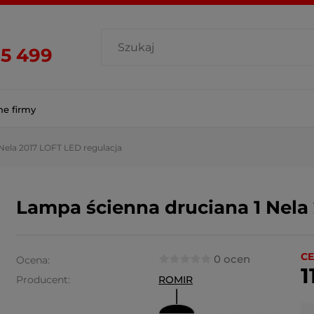
85 499
ne firmy
Nela 2017 LOFT LED regulacja
Lampa ścienna druciana 1 Nela
CE
0 ocen
Ocena:
1
Producent:
ROMIR