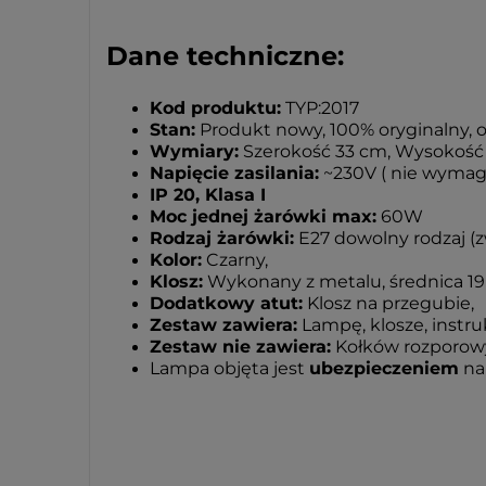
Dane techniczne:
Kod produktu:
TYP:2017
Stan:
Produkt nowy, 100% oryginalny,
Wymiary:
Szerokość 33 cm, Wysokość
Napięcie zasilania:
~230V ( nie wymaga
IP 20, Klasa I
Moc jednej żarówki max:
60W
Rodzaj żarówki:
E27 dowolny rodzaj (z
Kolor:
Czarny,
Klosz:
Wykonany z metalu, średnica 1
Dodatkowy atut:
Klosz na przegubie,
Zestaw zawiera:
Lampę, klosze, instr
Zestaw nie zawiera:
Kołków rozporowyc
Lampa objęta jest
ubezpieczeniem
na 