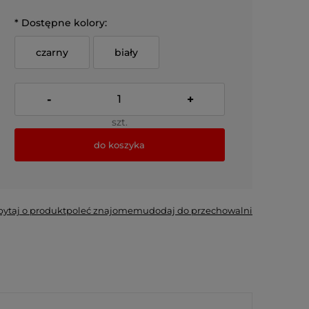
*
Dostępne kolory:
czarny
biały
-
+
szt.
do koszyka
*
- Pole wymagane
pytaj o produkt
poleć znajomemu
dodaj do przechowalni