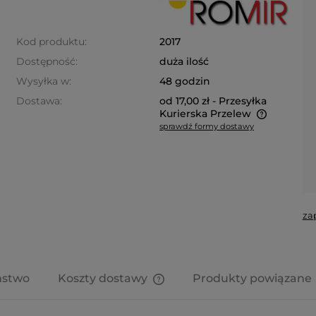
Kod produktu:
2017
Dostępność:
duża ilość
Wysyłka w:
48 godzin
Dostawa:
od 17,00 zł
- Przesyłka
Kurierska Przelew
sprawdź formy dostawy
Cena nie zawiera ewentualnych
kosztów płatności
za
ństwo
Koszty dostawy
Produkty powiązane
Cena nie zawiera ewentualnych