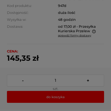
Kod produktu:
947d
Dostępność:
duża ilość
Wysyłka w:
48 godzin
Dostawa:
od 17,00 zł
- Przesyłka
Kurierska Przelew
sprawdź formy dostawy
Cena nie zawiera ewentualnych kosztów płatności
CENA:
145,35 zł
-
+
szt.
do koszyka