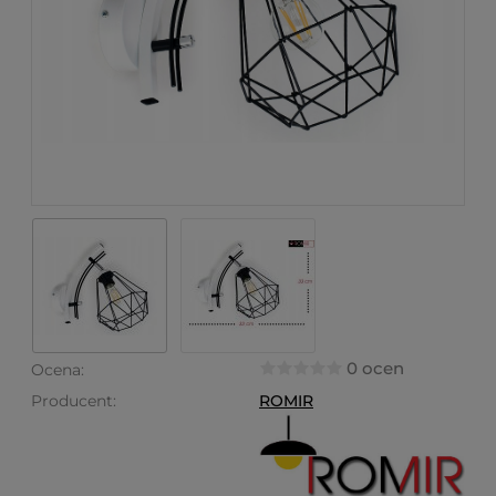
0 ocen
Ocena:
Producent:
ROMIR