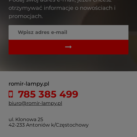
otrzymywać informacje o nowościach i
promocjach.
romir-lampy.pl
785 385 499
biuro@romir-lampy.pl
ul. Klonowa 25
42-233 Antoniów k/Częstochowy