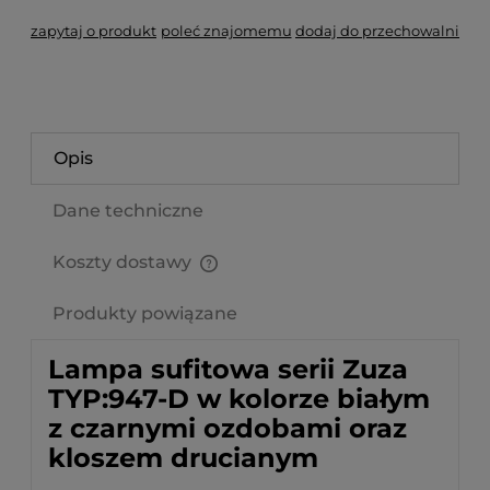
zapytaj o produkt
poleć znajomemu
dodaj do przechowalni
Opis
Dane techniczne
Koszty dostawy
Cena nie zawiera ewentualnych kosztów płatności
Produkty powiązane
Lampa sufitowa serii Zuza
TYP:947-D w kolorze białym
z czarnymi ozdobami oraz
kloszem drucianym