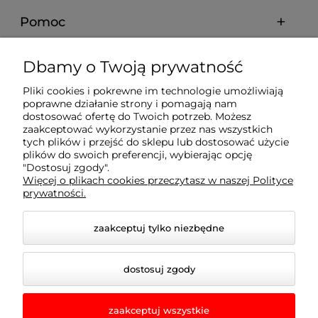
Pomoc
Moje konto
Dbamy o Twoją prywatność
Pliki cookies i pokrewne im technologie umożliwiają
Płatności i dostawa
poprawne działanie strony i pomagają nam
dostosować ofertę do Twoich potrzeb. Możesz
zaakceptować wykorzystanie przez nas wszystkich
tych plików i przejść do sklepu lub dostosować użycie
Informacje
plików do swoich preferencji, wybierając opcję
"Dostosuj zgody".
Więcej o plikach cookies przeczytasz w naszej Polityce
O nas
prywatności.
zaakceptuj tylko niezbędne
dostosuj zgody
zaakceptuj wszystkie