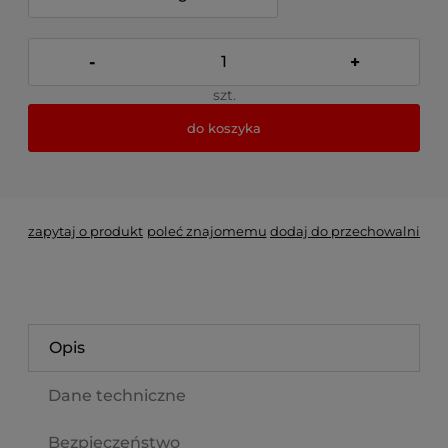
-
+
szt.
do koszyka
*
- Pole wymagane
zapytaj o produkt
poleć znajomemu
dodaj do przechowalni
Opis
Dane techniczne
Bezpieczeństwo