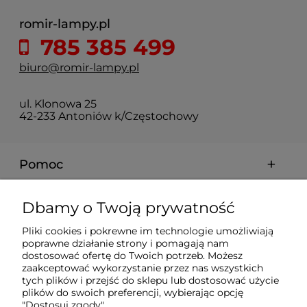
romir-lampy.pl
785 385 499
biuro@romir-lampy.pl
ul. Klonowa 25
42-233 Antoniów k/Częstochowy
Pomoc
Moje konto
Dbamy o Twoją prywatność
Pliki cookies i pokrewne im technologie umożliwiają
Płatności i dostawa
poprawne działanie strony i pomagają nam
dostosować ofertę do Twoich potrzeb. Możesz
zaakceptować wykorzystanie przez nas wszystkich
Informacje
tych plików i przejść do sklepu lub dostosować użycie
plików do swoich preferencji, wybierając opcję
"Dostosuj zgody".