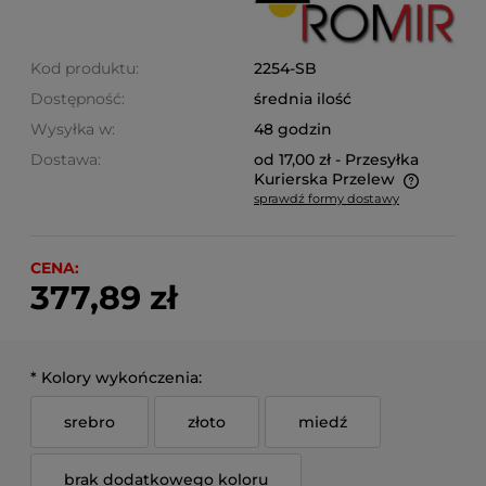
Kod produktu:
2254-SB
Dostępność:
średnia ilość
Wysyłka w:
48 godzin
Dostawa:
od 17,00 zł
- Przesyłka
Kurierska Przelew
sprawdź formy dostawy
Cena nie zawiera ewentualnych kosztów płatności
CENA:
377,89 zł
*
Kolory wykończenia:
srebro
złoto
miedź
brak dodatkowego koloru