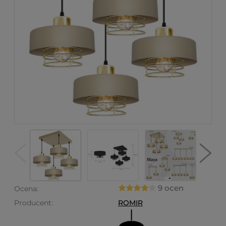
9 ocen
Ocena:
Producent:
ROMIR